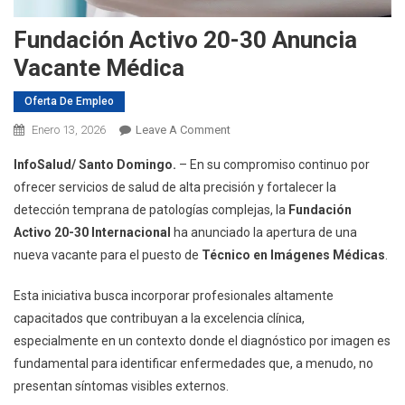
Fundación Activo 20-30 Anuncia
Vacante Médica
Oferta De Empleo
On
Enero 13, 2026
Leave A Comment
Fundación
InfoSalud/ Santo Domingo.
– En su compromiso continuo por
Activo
ofrecer servicios de salud de alta precisión y fortalecer la
20-
detección temprana de patologías complejas, la
Fundación
30
Activo 20-30 Internacional
ha anunciado la apertura de una
Anuncia
Vacante
nueva vacante para el puesto de
Técnico en Imágenes Médicas
.
Médica
Esta iniciativa busca incorporar profesionales altamente
capacitados que contribuyan a la excelencia clínica,
especialmente en un contexto donde el diagnóstico por imagen es
fundamental para identificar enfermedades que, a menudo, no
presentan síntomas visibles externos.