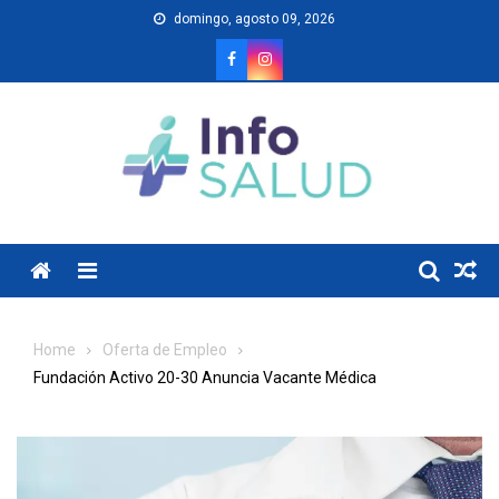
Skip
domingo, agosto 09, 2026
to
content
Menu
Home
Oferta de Empleo
Fundación Activo 20-30 Anuncia Vacante Médica