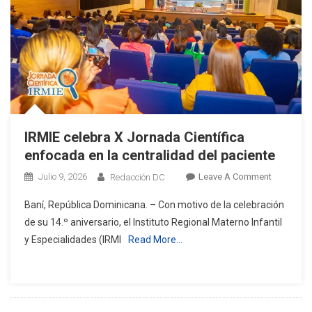
IRMIE celebra X Jornada Científica
enfocada en la centralidad del paciente
On
Julio 9, 2026
Leave A Comment
Redacción DC
IRMIE
Baní, República Dominicana. – Con motivo de la celebración
Celebra
de su 14.º aniversario, el Instituto Regional Materno Infantil
X
y Especialidades (IRMI
Read More…
Jornada
Científica
Enfocada
En
La