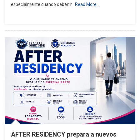
especialmente cuando deben r
Read More…
De
Bebés
Recibe
Lactancia
Exclusiva
En
RD,
Alertan
Pediatras
AFTER RESIDENCY prepara a nuevos