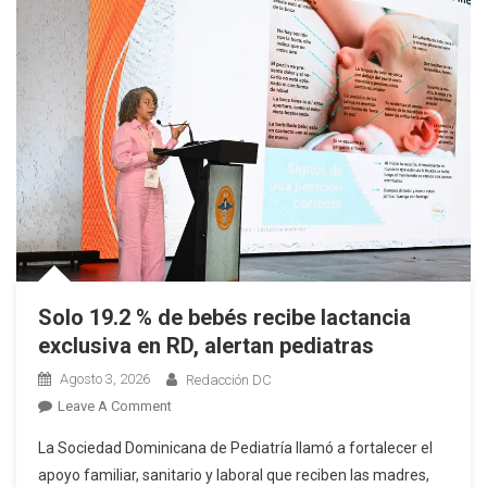
Solo 19.2 % de bebés recibe lactancia
exclusiva en RD, alertan pediatras
Agosto 3, 2026
Redacción DC
On
Leave A Comment
Solo
La Sociedad Dominicana de Pediatría llamó a fortalecer el
19.2
apoyo familiar, sanitario y laboral que reciben las madres,
%