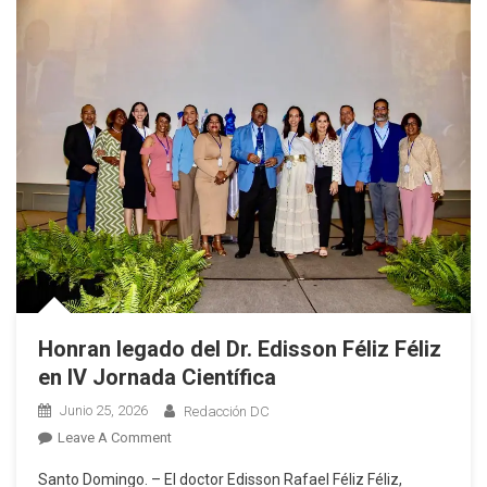
Centralid
Del
Paciente
Honran legado del Dr. Edisson Féliz Féliz
en IV Jornada Científica
Junio 25, 2026
Redacción DC
On
Leave A Comment
Honran
Santo Domingo. – El doctor Edisson Rafael Féliz Féliz,
Legado