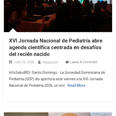
XVI Jornada Nacional de Pediatría abre
agenda científica centrada en desafíos
del recién nacido
On
Julio 25, 2026
Leave A Comment
Redacción
XVI
InfoSaludRD/ Santo Domingo.- La Sociedad Dominicana de
Jornada
Pediatría (SDP) dio apertura este viernes a la XVI Jornada
Nacional
Nacional de Pediatría 2026, un enc
Read More…
De
Pediatría
Abre
Agenda
Científica
Centrada