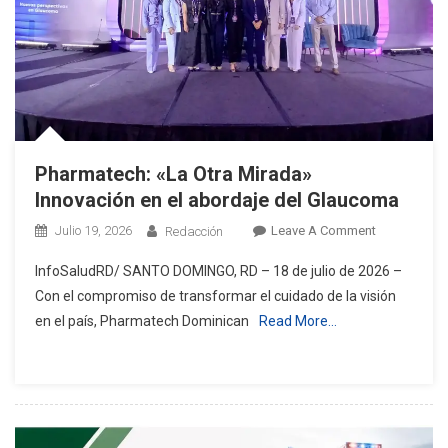
Pharmatech: «La Otra Mirada»
Innovación en el abordaje del Glaucoma
On
Julio 19, 2026
Leave A Comment
Redacción
Pharmatech:
InfoSaludRD/ SANTO DOMINGO, RD – 18 de julio de 2026 –
«La
Con el compromiso de transformar el cuidado de la visión
Otra
en el país, Pharmatech Dominican
Read More…
Mirada»
Innovación
En
El
Abordaje
Del