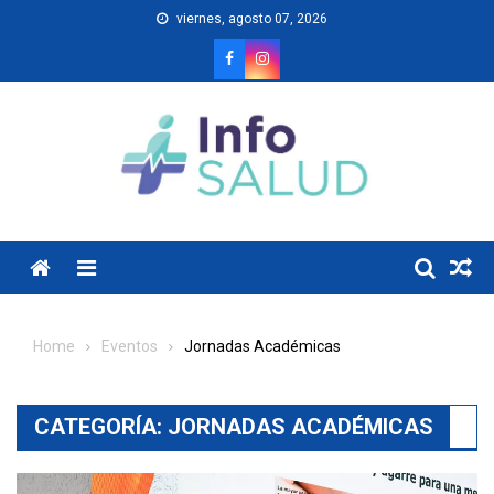
Skip
viernes, agosto 07, 2026
to
content
Menu
Home
Eventos
Jornadas Académicas
CATEGORÍA:
JORNADAS ACADÉMICAS