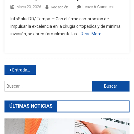
On
Mayo 20, 2026
Leave A Comment
Redacción
Capasso
InfoSaludRD/ Tampa. – Con el firme compromiso de
Anuncia
impulsar la excelencia en la cirugía ortopédica y de mínima
Curso
invasión, se abren formalmente las
Read More…
Avanzado
De
Artroscopi
De
Hombro
Navegación
Y
Entradas anteriores
Rodilla
de
Buscar:
entradas
ÚLTIMAS NOTICIAS