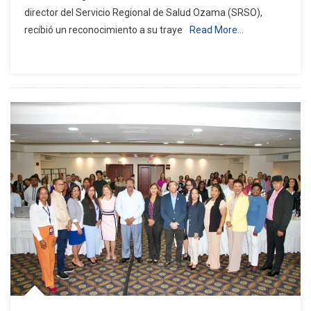
director del Servicio Regional de Salud Ozama (SRSO),
Del
recibió un reconocimiento a su traye
Read More…
Dr.
Edisson
Féliz
Féliz
En
IV
Jornada
Científica