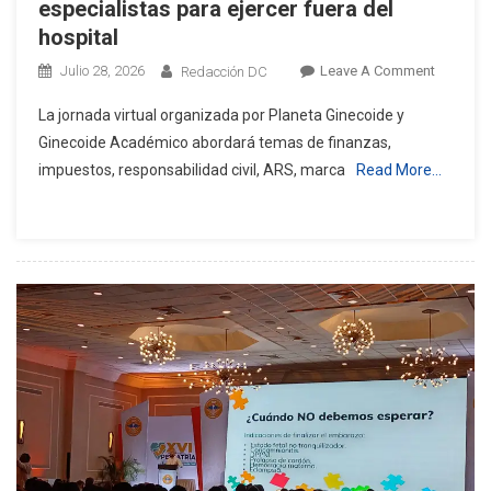
especialistas para ejercer fuera del
hospital
On
Julio 28, 2026
Leave A Comment
Redacción DC
AFTER
La jornada virtual organizada por Planeta Ginecoide y
RESIDEN
Ginecoide Académico abordará temas de finanzas,
Prepara
impuestos, responsabilidad civil, ARS, marca
Read More…
A
Nuevos
Especial
Para
Ejercer
Fuera
Del
Hospital