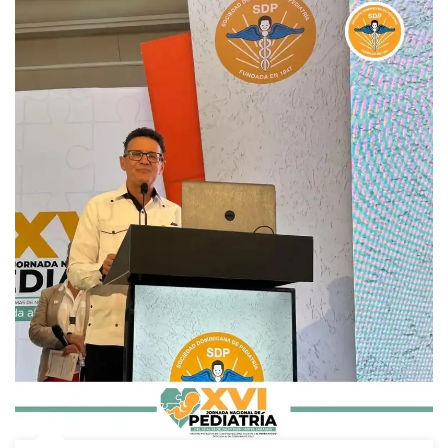
En
Desafíos
Del
Recién
Nacido