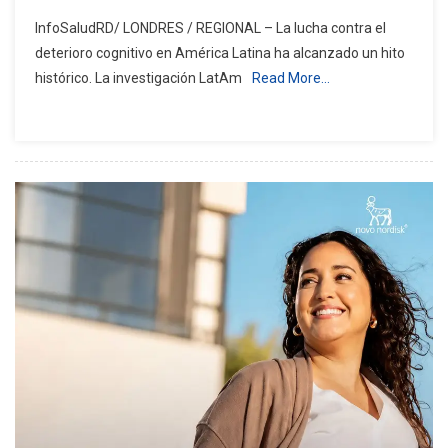
Estudio
InfoSaludRD/ LONDRES / REGIONAL – La lucha contra el
Revoluciona
deterioro cognitivo en América Latina ha alcanzado un hito
La
histórico. La investigación LatAm
Read More…
Prevención
Del
Deterioro
Cognitivo
En
Latinoaméri