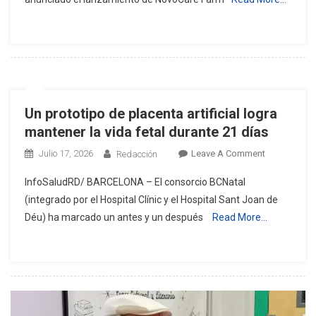
Acceso
A
Tratamiento
Crónicos:
«NovoCare
Farmácia»
Un prototipo de placenta artificial logra
mantener la vida fetal durante 21 días
On
Julio 17, 2026
Leave A Comment
Redacción
Un
InfoSaludRD/ BARCELONA – El consorcio BCNatal
Prototipo
(integrado por el Hospital Clínic y el Hospital Sant Joan de
De
Déu) ha marcado un antes y un después
Read More…
Placenta
Artificial
Logra
Mantener
La
Vida
Fetal