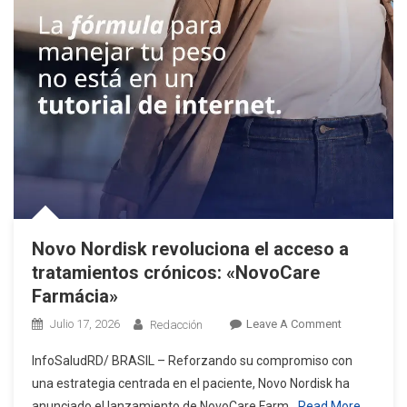
Novo Nordisk revoluciona el acceso a
tratamientos crónicos: «NovoCare
Farmácia»
On
Julio 17, 2026
Leave A Comment
Redacción
Novo
InfoSaludRD/ BRASIL – Reforzando su compromiso con
Nordisk
una estrategia centrada en el paciente, Novo Nordisk ha
Revoluciona
anunciado el lanzamiento de NovoCare Farm
Read More…
El