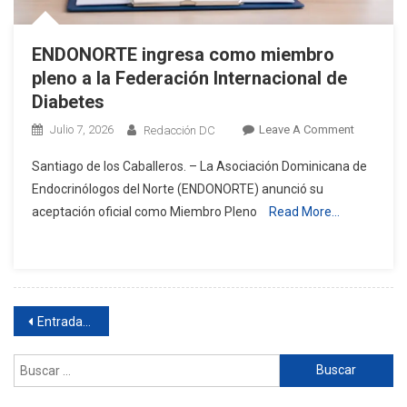
ENDONORTE ingresa como miembro
pleno a la Federación Internacional de
Diabetes
On
Julio 7, 2026
Leave A Comment
Redacción DC
ENDONOR
Santiago de los Caballeros. – La Asociación Dominicana de
Ingresa
Endocrinólogos del Norte (ENDONORTE) anunció su
Como
aceptación oficial como Miembro Pleno
Read More…
Miembro
Pleno
A
La
Federació
Navegación
Internacio
Entradas anteriores
De
de
Diabetes
Buscar:
entradas