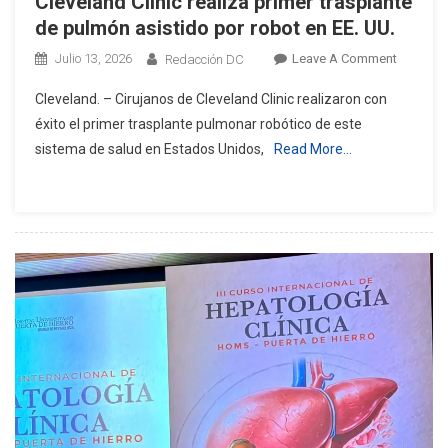
Cleveland Clinic realiza primer trasplante
de pulmón asistido por robot en EE. UU.
On
Julio 13, 2026
Leave A Comment
Redacción DC
Clevelan
Cleveland. – Cirujanos de Cleveland Clinic realizaron con
Clinic
éxito el primer trasplante pulmonar robótico de este
Realiza
sistema de salud en Estados Unidos,
Read More…
Primer
Trasplan
De
Pulmón
Asistido
Por
Robot
En
EE.
UU.