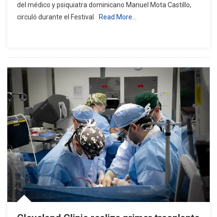
del médico y psiquiatra dominicano Manuel Mota Castillo,
Castillo
circuló durante el Festival
Read More…
Presenta
En
Nueva
York
Compen
De
Psiquiatr
Pediátric