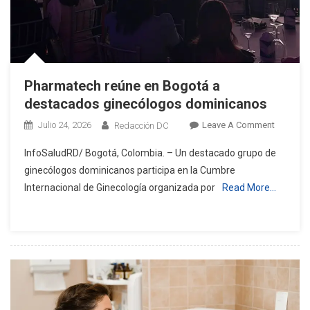
Pharmatech reúne en Bogotá a
destacados ginecólogos dominicanos
On
Julio 24, 2026
Leave A Comment
Redacción DC
Pharmat
InfoSaludRD/ Bogotá, Colombia. – Un destacado grupo de
Reúne
ginecólogos dominicanos participa en la Cumbre
En
Internacional de Ginecología organizada por
Read More…
Bogotá
A
Destaca
Ginecól
Dominic