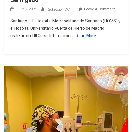
On
Julio 9, 2026
Leave A Comment
Redacción DC
Curso
Santiago. – El Hospital Metropolitano de Santiago (HOMS) y
Internacio
el Hospital Universitario Puerta de Hierro de Madrid
De
realizaron el III Curso Internaciona
Read More…
Hepatolog
Del
HOMS
Aborda
Avances
En
Enfermed
Del
Hígado