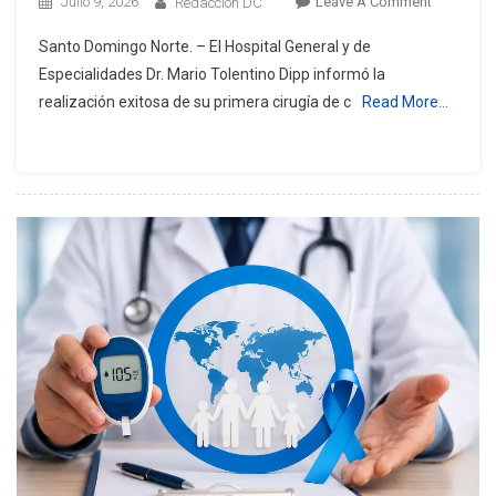
On
Julio 9, 2026
Leave A Comment
Redacción DC
Hospital
Santo Domingo Norte. – El Hospital General y de
Mario
Especialidades Dr. Mario Tolentino Dipp informó la
Tolentino
realización exitosa de su primera cirugía de c
Read More…
Dipp
Realiza
Primera
Cirugía
De
Columna
Por
Endoscop