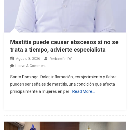
Mastitis puede causar abscesos si no se
trata a tiempo, advierte especialista
Agosto 8, 2026
Redacción DC
On
Leave A Comment
Mastitis
Santo Domingo. Dolor, inflamación, enrojecimiento y fiebre
Puede
pueden ser señales de mastitis, una condición que afecta
Causar
principalmente a mujeres en per
Read More…
Abscesos
Si
No
Se
Trata
A