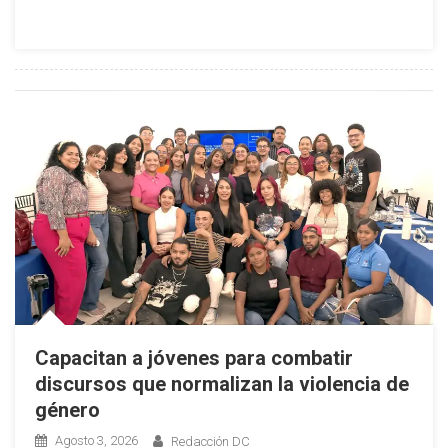
Azua
Bajan
82
%
Durante
Las
Primeras
28
Semanas
De
2026
Capacitan a jóvenes para combatir
discursos que normalizan la violencia de
género
Agosto 3, 2026
Redacción DC