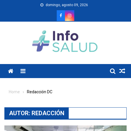
Skip
domingo, agosto 09, 2026
to
content
Menu
Home
Redacción DC
AUTOR:
REDACCIÓN