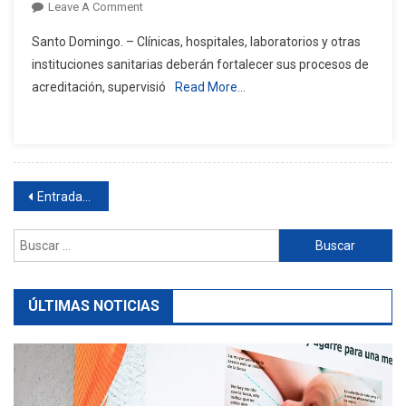
On
Leave A Comment
Advierten
Santo Domingo. – Clínicas, hospitales, laboratorios y otras
Centros
instituciones sanitarias deberán fortalecer sus procesos de
De
acreditación, supervisió
Read More…
Salud
Deben
Prepararse
Ante
Nuevo
Navegación
Código
Entradas anteriores
Penal
de
Buscar:
entradas
ÚLTIMAS NOTICIAS