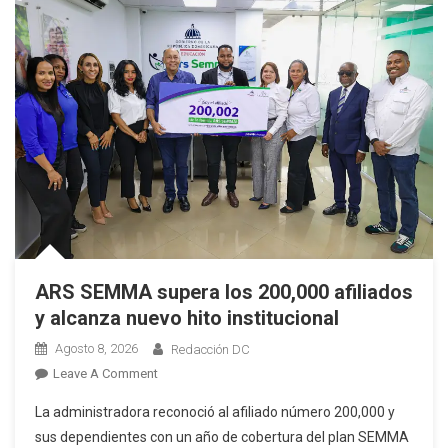
ARS SEMMA supera los 200,000 afiliados
y alcanza nuevo hito institucional
Agosto 8, 2026
Redacción DC
On
Leave A Comment
ARS
La administradora reconoció al afiliado número 200,000 y
SEMMA
sus dependientes con un año de cobertura del plan SEMMA
Supera