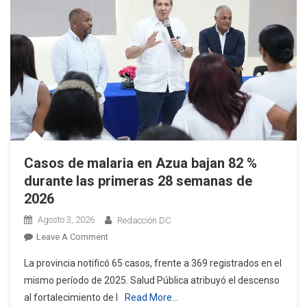
Casos de malaria en Azua bajan 82 %
durante las primeras 28 semanas de
2026
Agosto 3, 2026
Redacción DC
On
Leave A Comment
Casos
La provincia notificó 65 casos, frente a 369 registrados en el
De
mismo período de 2025. Salud Pública atribuyó el descenso
Malaria
al fortalecimiento de l
Read More…
En