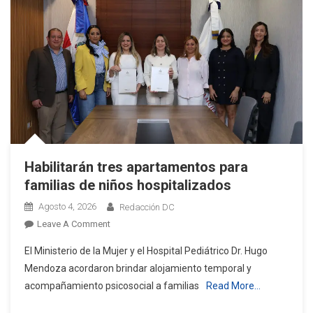
Tiempo,
Advierte
Especialista
Habilitarán tres apartamentos para
familias de niños hospitalizados
Agosto 4, 2026
Redacción DC
On
Leave A Comment
Habilitarán
El Ministerio de la Mujer y el Hospital Pediátrico Dr. Hugo
Tres
Mendoza acordaron brindar alojamiento temporal y
Apartamentos
acompañamiento psicosocial a familias
Read More…
Para
Familias