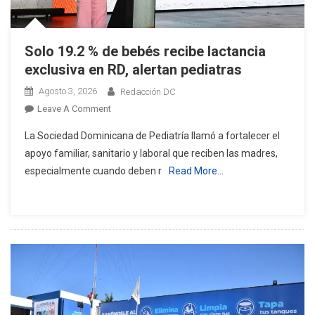
Solo 19.2 % de bebés recibe lactancia
exclusiva en RD, alertan pediatras
Agosto 3, 2026
Redacción DC
On
Leave A Comment
Solo
La Sociedad Dominicana de Pediatría llamó a fortalecer el
19.2
apoyo familiar, sanitario y laboral que reciben las madres,
%
especialmente cuando deben r
Read More…
De
Bebés
Recibe
Lactancia
Exclusiva
En
RD,
Alertan
Pediatras