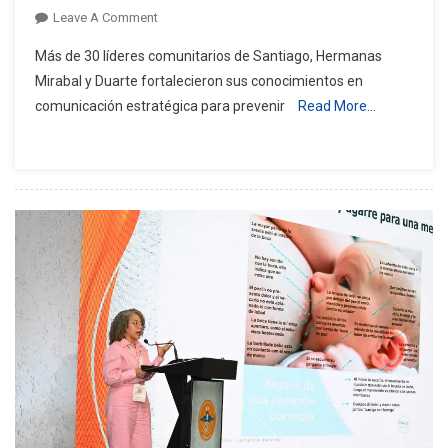
On
Leave A Comment
Capacitan
Más de 30 líderes comunitarios de Santiago, Hermanas
A
Mirabal y Duarte fortalecieron sus conocimientos en
Jóvenes
comunicación estratégica para prevenir
Read More…
Para
Combatir
Discursos
Que
Normalizan
La
Violencia
De
Género