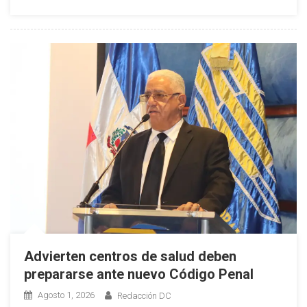
En
Línea
Para
Verificar
Establecimientos
De
Salud
Habilitados
Advierten centros de salud deben
prepararse ante nuevo Código Penal
Agosto 1, 2026
Redacción DC