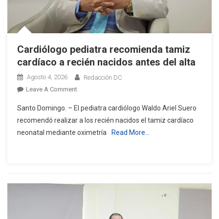
Cardiólogo pediatra recomienda tamiz
cardíaco a recién nacidos antes del alta
Agosto 4, 2026
Redacción DC
On
Leave A Comment
Cardiólogo
Santo Domingo. – El pediatra cardiólogo Waldo Ariel Suero
Pediatra
recomendó realizar a los recién nacidos el tamiz cardíaco
Recomienda
neonatal mediante oximetría
Read More…
Tamiz
Cardíaco
A
Recién
Nacidos
Antes
Del
Alta