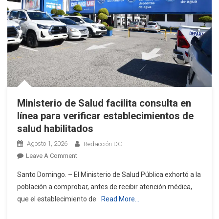
Ministerio de Salud facilita consulta en
línea para verificar establecimientos de
salud habilitados
Agosto 1, 2026
Redacción DC
On
Leave A Comment
Ministerio
Santo Domingo. – El Ministerio de Salud Pública exhortó a la
De
población a comprobar, antes de recibir atención médica,
Salud
que el establecimiento de
Read More…
Facilita
Consulta