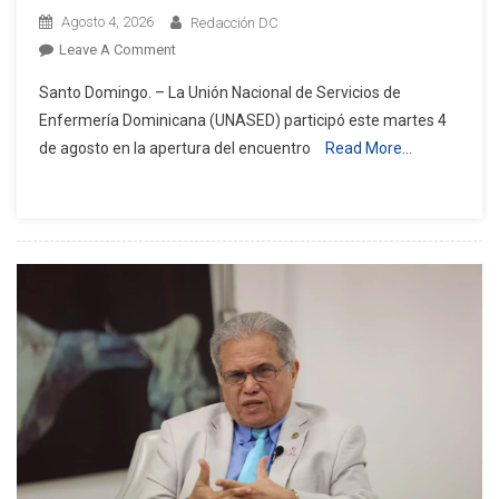
Agosto 4, 2026
Redacción DC
On
Leave A Comment
UNASED
Santo Domingo. – La Unión Nacional de Servicios de
Lleva
Enfermería Dominicana (UNASED) participó este martes 4
Retos
de agosto en la apertura del encuentro
Read More…
De
Enfermería
A
Encuentro
Sindical
De
UNI
Américas