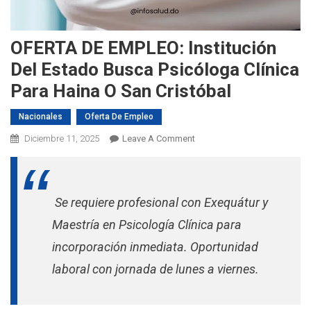
OFERTA DE EMPLEO: Institución
Del Estado Busca Psicóloga Clínica
Para Haina O San Cristóbal
Nacionales
Oferta De Empleo
On
Diciembre 11, 2025
Leave A Comment
OFERTA
DE
EMPLEO:
Se requiere profesional con Exequátur y
Institución
Del
Maestría en Psicología Clínica para
Estado
incorporación inmediata. Oportunidad
Busca
Psicóloga
laboral con jornada de lunes a viernes.
Clínica
Para