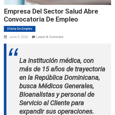
Empresa Del Sector Salud Abre
Convocatoria De Empleo
Oferta De Empleo
On
Junio 9, 2026
Leave A Comment
Empresa
Del
Sector
La institución médica, con
Salud
Abre
más de 15 años de trayectoria
Convocatoria
en la República Dominicana,
De
Empleo
busca Médicos Generales,
Bioanalistas y personal de
Servicio al Cliente para
expandir sus operaciones.