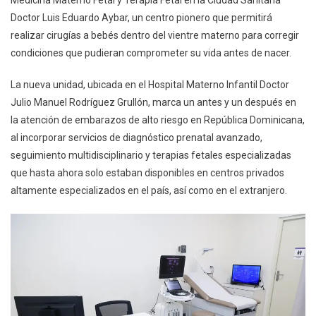
Medicina Materno Fetal y Terapia Fetal en la Ciudad Sanitaria
Ciudad
Doctor Luis Eduardo Aybar, un centro pionero que permitirá
Sanitaria
Eduardo
realizar cirugías a bebés dentro del vientre materno para corregir
Aybar
condiciones que pudieran comprometer su vida antes de nacer.
1era
Unidad
La nueva unidad, ubicada en el Hospital Materno Infantil Doctor
De
Julio Manuel Rodríguez Grullón, marca un antes y un después en
Medicina
la atención de embarazos de alto riesgo en República Dominicana,
Materno
al incorporar servicios de diagnóstico prenatal avanzado,
Fetal
seguimiento multidisciplinario y terapias fetales especializadas
que hasta ahora solo estaban disponibles en centros privados
altamente especializados en el país, así como en el extranjero.