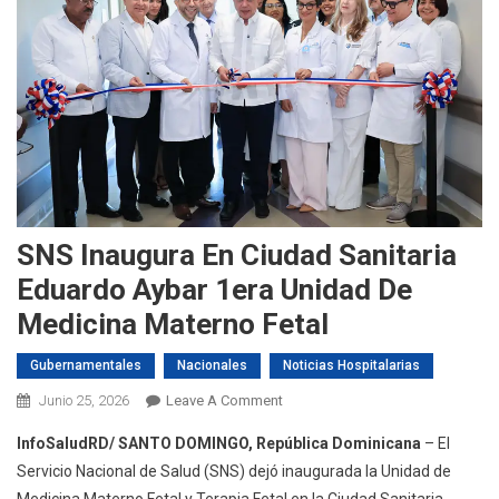
SNS Inaugura En Ciudad Sanitaria
Eduardo Aybar 1era Unidad De
Medicina Materno Fetal
Gubernamentales
Nacionales
Noticias Hospitalarias
On
Junio 25, 2026
Leave A Comment
SNS
InfoSaludRD/ SANTO DOMINGO, República Dominicana
– El
Inaugura
Servicio Nacional de Salud (SNS) dejó inaugurada la Unidad de
En