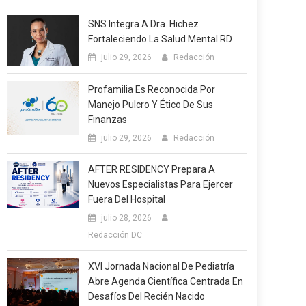
SNS Integra A Dra. Hichez
Fortaleciendo La Salud Mental RD
julio 29, 2026
Redacción
Profamilia Es Reconocida Por
Manejo Pulcro Y Ético De Sus
Finanzas
julio 29, 2026
Redacción
AFTER RESIDENCY Prepara A
Nuevos Especialistas Para Ejercer
Fuera Del Hospital
julio 28, 2026
Redacción DC
XVI Jornada Nacional De Pediatría
Abre Agenda Científica Centrada En
Desafíos Del Recién Nacido