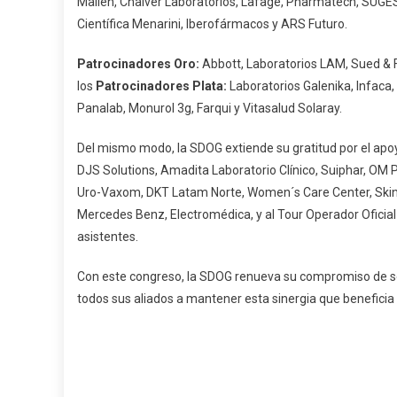
Mallén, Chalver Laboratorios, Lafage, Pharmatech, SUGE
Nacional
Científica Menarini, Iberofármacos y ARS Futuro.
De
Obstetricia
Patrocinadores Oro:
Abbott, Laboratorios LAM, Sued & F
Y
los
Patrocinadores Plata:
Laboratorios Galenika, Infaca,
Ginecología
Panalab, Monurol 3g, Farqui y Vitasalud Solaray.
Del mismo modo, la SDOG extiende su gratitud por el ap
DJS Solutions, Amadita Laboratorio Clínico, Suiphar, OM P
Uro-Vaxom, DKT Latam Norte, Women´s Care Center, Sking
Mercedes Benz, Electromédica, y al Tour Operador Oficial T
asistentes.
Con este congreso, la SDOG renueva su compromiso de seguir
todos sus aliados a mantener esta sinergia que beneficia