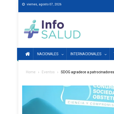
Skip
viernes, agosto 07, 2026
to
content
NACIONALES
INTERNACIONALES
Home
Eventos
SDOG agradece a patrocinadores y