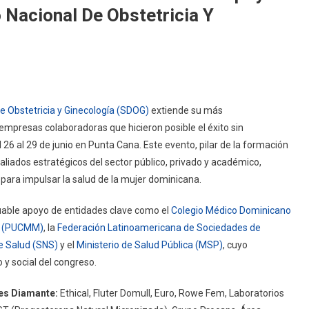
 Nacional De Obstetricia Y
 Obstetricia y Ginecología (SDOG)
extiende su más
 empresas colaboradoras que hicieron posible el éxito sin
l 26 al 29 de junio en Punta Cana. Este evento, pilar de la formación
aliados estratégicos del sector público, privado y académico,
para impulsar la salud de la mujer dominicana.
uable apoyo de entidades clave como el
Colegio Médico Dominicano
ra (PUCMM)
, la
Federación Latinoamericana de Sociedades de
de Salud (SNS)
y el
Ministerio de Salud Pública (MSP)
, cuyo
 y social del congreso.
es Diamante:
Ethical, Fluter Domull, Euro, Rowe Fem, Laboratorios