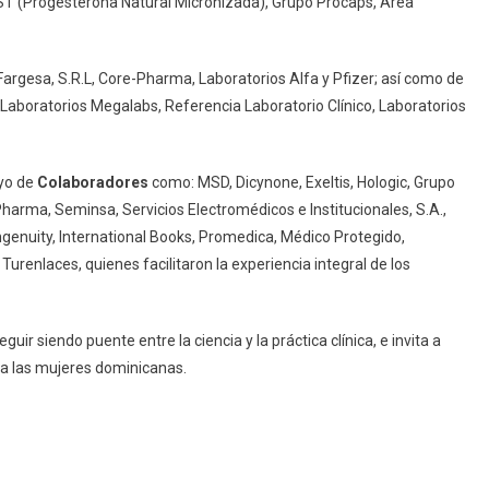
ST (Progesterona Natural Micronizada), Grupo Procaps, Área
argesa, S.R.L, Core-Pharma, Laboratorios Alfa y Pfizer; así como de
 Laboratorios Megalabs, Referencia Laboratorio Clínico, Laboratorios
oyo de
Colaboradores
como: MSD, Dicynone, Exeltis, Hologic, Grupo
harma, Seminsa, Servicios Electromédicos e Institucionales, S.A.,
enuity, International Books, Promedica, Médico Protegido,
urenlaces, quienes facilitaron la experiencia integral de los
 siendo puente entre la ciencia y la práctica clínica, e invita a
 a las mujeres dominicanas.