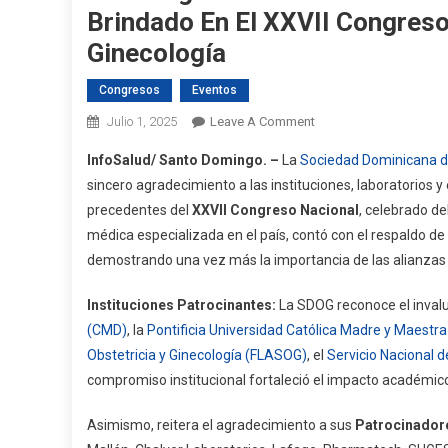
Brindado En El XXVII Congreso
Ginecología
Congresos
Eventos
On
Julio 1, 2025
Leave A Comment
SDOG
InfoSalud/ Santo Domingo. –
La
Sociedad Dominicana de
Agradece
sincero agradecimiento a las instituciones, laboratorios y
A
precedentes del
XXVII Congreso Nacional
, celebrado de
Patrocinadores
médica especializada en el país, contó con el respaldo de 
Y
Colaboradores
demostrando una vez más la importancia de las alianzas 
Por
Instituciones Patrocinantes:
La SDOG reconoce el inval
El
Apoyo
(CMD)
, la
Pontificia Universidad Católica Madre y Maest
Brindado
Obstetricia y Ginecología (FLASOG)
, el
Servicio Nacional 
En
compromiso institucional fortaleció el impacto académico
El
XXVII
Asimismo, reitera el agradecimiento a sus
Patrocinador
Congreso