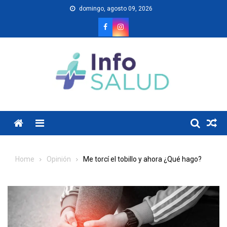
Skip
domingo, agosto 09, 2026
to
content
Menu
Home
Opinión
Me torcí el tobillo y ahora ¿Qué hago?