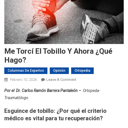
Me Torcí El Tobillo Y Ahora ¿Qué
Hago?
Columnas De Expertos
Opinión
Ortopedia
On
Febrero 10, 2026
Leave A Comment
Me
Por el Dr. Carlos Ramón Barrera Pantaleón –
Ortopeda-
Torcí
Traumatólogo
El
Tobillo
Esguince de tobillo: ¿Por qué el criterio
Y
médico es vital para tu recuperación?
Ahora
¿Qué