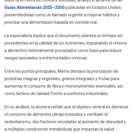
experta en nutrición clínica y obesidad, analizó el alcance de las
2030:
Guías Alimentarias 2025–2030
publicadas en Estados Unidos,
La
Dra.
presentándolas como un llamado urgente a mejorar hábitos y
Matos
priorizar una alimentación basada en comida real.
Llama
A
La especialista explicó que el documento plantea un énfasis sin
Volver
precedentes en la calidad de los nutrientes, impulsando el retorno
A
a alimentos mínimamente procesados como base para reducir
La
riesgos asociados a enfermedades crónicas.
“comida
Real”
Entre los puntos principales, Matos destacó la priorización de
proteínas magras y vegetales, granos integrales y frutas para
aumentar el consumo de fibra y micronutrientes esenciales, así
como lácteos de calidad frente a sustitutos industriales.
En su análisis, la doctora señaló que el objetivo central es disminuir
el consumo de alimentos ultraprocesados y combatir el
sedentarismo, dos factores vinculados al aumento de obesidad y
a múltiples condiciones metabólicas que impactan la salud