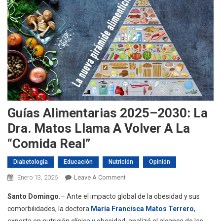
Guías Alimentarias 2025–2030: La
Dra. Matos Llama A Volver A La
“comida Real”
Diabetología
Educación
Nutrición
Opinión
On
Enero 13, 2026
Leave A Comment
Guías
Santo Domingo.
– Ante el impacto global de la obesidad y sus
Alimentarias
comorbilidades, la doctora
María Francisca Matos Terrero
,
2025–