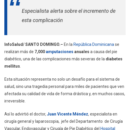
7,000
Especialista alerta sobre el incremento de
Amputaciones
Por
esta complicación
Pie
Diabético
Al
Año
InfoSalud/ SANTO DOMINGO.–
En la
República Dominicana
se
Se
realizan más de
7,000
amputaciones
anuales
a causa del pie
Realizan
diabético, una de las complicaciones más severas de la
diabetes
En
mellitus
.
República
Dominicana
Esta situación representa no solo un desafío para el sistema de
salud, sino una tragedia personal para miles de pacientes que ven
afectada su calidad de vida de forma drástica y, en muchos casos,
irreversible.
Así lo advirtió el doctor,
Juan Vicente Méndez
, especialista en
cirugía general y laparoscopia, jefe del Departamento de Cirugía
Vascular, Endovascular y Cirugía de Pie Diabético del
Hospital