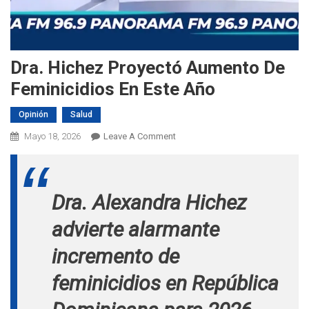
Dra. Hichez Proyectó Aumento De
Feminicidios En Este Año
Opinión
Salud
On
Mayo 18, 2026
Leave A Comment
Dra.
Hichez
Proyectó
Dra. Alexandra Hichez
Aumento
De
advierte alarmante
Feminicidios
En
incremento de
Este
feminicidios en República
Año