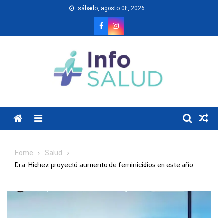
Skip
sábado, agosto 08, 2026
to
content
Menu
Home
Salud
Dra. Hichez proyectó aumento de feminicidios en este año