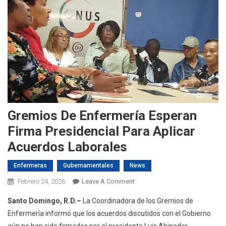
Gremios De Enfermería Esperan
Firma Presidencial Para Aplicar
Acuerdos Laborales
Enfermeras
Gubernamentales
News
On
Febrero 24, 2026
Leave A Comment
Gremios
Santo Domingo, R.D.–
La Coordinadora de los Gremios de
De
Enfermería informó que los acuerdos discutidos con el Gobierno
Enfermería