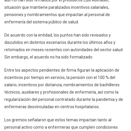
aún no han sido firmados por el presidente
Luis Abinader
,
Esperan
situación que mantiene paralizados incentivos salariales,
Firma
Presidencial
pensiones y nombramientos que impactan al personal de
Para
enfermería del sistema público de salud.
Aplicar
Acuerdos
De acuerdo con la entidad, los puntos han sido revisados y
Laborales
discutidos en distintos escenarios durante los últimos años y
retomados en meses recientes con autoridades del sector salud.
Sin embargo, el acuerdo no ha sido formalizado.
Entre los aspectos pendientes de firma figuran la aplicación de
incentivos por tiempo en servicio, la pensión con el 100 % del
salario, incentivos por distancia, nombramientos de bachilleres
técnicos, auxiliares y profesionales de enfermería, así como la
regularización del personal contratado durante la pandemia y de
enfermeras desvinculadas en centros hospitalarios.
Los gremios señalaron que estos temas impactan tanto al
personal activo como a enfermeras que cumplen condiciones