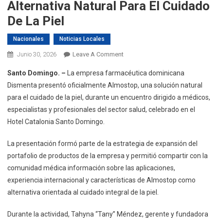
Alternativa Natural Para El Cuidado
De La Piel
Nacionales
Noticias Locales
On
Junio 30, 2026
Leave A Comment
Dismenta
Santo Domingo. –
La empresa farmacéutica dominicana
Presenta
Dismenta presentó oficialmente Almostop, una solución natural
Almostop
para el cuidado de la piel, durante un encuentro dirigido a médicos,
Al
especialistas y profesionales del sector salud, celebrado en el
Sector
Salud
Hotel Catalonia Santo Domingo.
Dominicano
La presentación formó parte de la estrategia de expansión del
Como
Alternativa
portafolio de productos de la empresa y permitió compartir con la
Natural
comunidad médica información sobre las aplicaciones,
Para
experiencia internacional y características de Almostop como
El
alternativa orientada al cuidado integral de la piel.
Cuidado
De
Durante la actividad, Tahyna “Tany” Méndez, gerente y fundadora