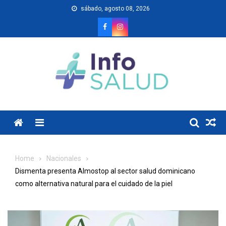
Skip
sábado, agosto 08, 2026
to
content
Menu
Home
Nacionales
Dismenta presenta Almostop al sector salud dominicano
como alternativa natural para el cuidado de la piel