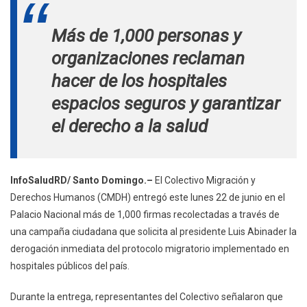
Migración
Y
Más de 1,000 personas y
Derechos
Humanos
organizaciones reclaman
Entrega
hacer de los hospitales
1,000
Firmas,
espacios seguros y garantizar
Exige
el derecho a la salud
Retirar
El
Protocolo
Migratorio
InfoSaludRD/ Santo Domingo.–
El Colectivo Migración y
En
Derechos Humanos (CMDH) entregó este lunes 22 de junio en el
Hospitales
Palacio Nacional más de 1,000 firmas recolectadas a través de
una campaña ciudadana que solicita al presidente Luis Abinader la
derogación inmediata del protocolo migratorio implementado en
hospitales públicos del país.
Durante la entrega, representantes del Colectivo señalaron que