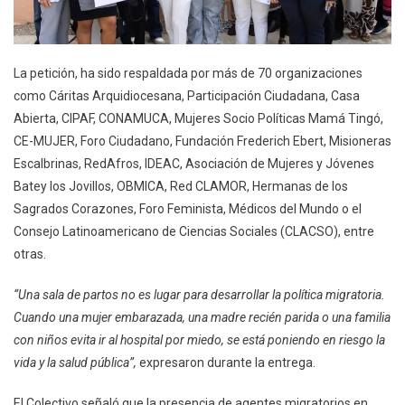
La petición, ha sido respaldada por más de 70 organizaciones
como Cáritas Arquidiocesana, Participación Ciudadana, Casa
Abierta, CIPAF, CONAMUCA, Mujeres Socio Políticas Mamá Tingó,
CE-MUJER, Foro Ciudadano, Fundación Frederich Ebert, Misioneras
Escalbrinas, RedAfros, IDEAC, Asociación de Mujeres y Jóvenes
Batey los Jovillos, OBMICA, Red CLAMOR, Hermanas de los
Sagrados Corazones, Foro Feminista, Médicos del Mundo o el
Consejo Latinoamericano de Ciencias Sociales (CLACSO), entre
otras.
“Una sala de partos no es lugar para desarrollar la política migratoria.
Cuando una mujer embarazada, una madre recién parida o una familia
con niños evita ir al hospital por miedo, se está poniendo en riesgo la
vida y la salud pública”,
expresaron durante la entrega.
El Colectivo señaló que la presencia de agentes migratorios en