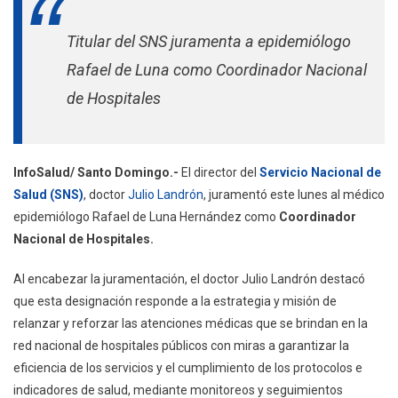
De
Titular del SNS juramenta a epidemiólogo
Luna,
Nuevo
Rafael de Luna como Coordinador Nacional
Coordinador
de Hospitales
Nacional
De
Hospitales
InfoSalud/ Santo Domingo.-
El director del
Servicio Nacional de
Salud (SNS)
, doctor
Julio Landrón
, juramentó este lunes al médico
epidemiólogo Rafael de Luna Hernández como
Coordinador
Nacional de Hospitales.
Al encabezar la juramentación, el doctor Julio Landrón destacó
que esta designación responde a la estrategia y misión de
relanzar y reforzar las atenciones médicas que se brindan en la
red nacional de hospitales públicos con miras a garantizar la
eficiencia de los servicios y el cumplimiento de los protocolos e
indicadores de salud, mediante monitoreos y seguimientos