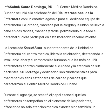
Centro
InfoSalud/ Santo Domingo, RD –
El Centro Médico Dominico-
Médico
Cubano se unió a la celebración del
Día Internacional de la
Dominico-
Enfermera
con un emotivo agasajo para su dedicado equipo de
Cubano
enfermería. La jornada, marcada por la alegría y la unión, se llevó a
Celebró
Con
cabo en dos tandas, mañana y tarde, permitiendo que todo el
Alegría
personal pudiera participar en este merecido reconocimiento.
El
Día
La licenciada
Scarlet Sano
, superintendente de la Unidad de
De
Enfermería del centro médico, lideró la celebración, destacando la
La
invaluable labor y el compromiso humano que las más de 120
Enfermera
enfermeras aportan diariamente al cuidado y la atención de sus
pacientes. Su liderazgo y dedicación son fundamentales para
mantener los altos estándares de calidad y calidez que
caracterizan al Centro Médico Dominico-Cubano.
Durante el agasajo, se resaltó el papel esencial que las
enfermeras desempeñan en el bienestar de los pacientes,
ofreciendo no solo atención médica experta sino también un