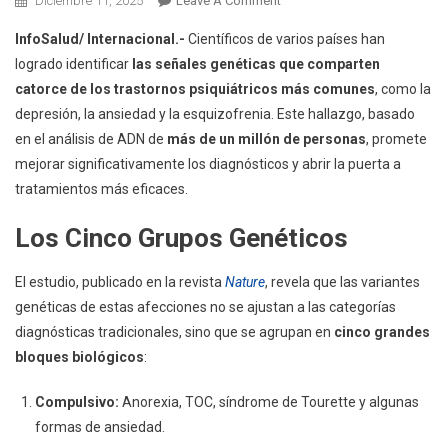
Diciembre 11, 2025
Leave A Comment
Avance
InfoSalud/ Internacional.-
Científicos de varios países han
Genético:
logrado identificar
las señales genéticas que comparten
Identifican
catorce de los trastornos psiquiátricos más comunes
, como la
5
depresión, la ansiedad y la esquizofrenia. Este hallazgo, basado
Grupos
De
en el análisis de ADN de
más de un millón de personas
, promete
Trastornos
mejorar significativamente los diagnósticos y abrir la puerta a
Psiquiátricos
tratamientos más eficaces.
Que
Comparten
Los Cinco Grupos Genéticos
Señales
Genéticas
El estudio, publicado en la revista
Nature
, revela que las variantes
genéticas de estas afecciones no se ajustan a las categorías
diagnósticas tradicionales, sino que se agrupan en
cinco grandes
bloques biológicos
:
Compulsivo:
Anorexia, TOC, síndrome de Tourette y algunas
formas de ansiedad.