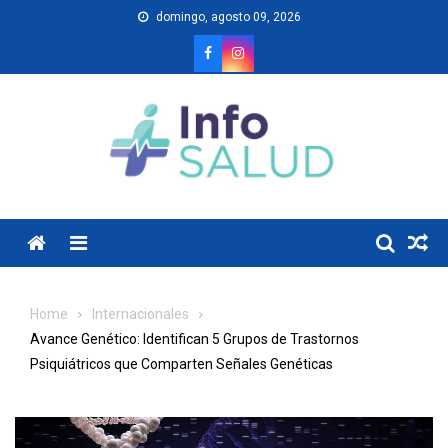
Skip
domingo, agosto 09, 2026
to
content
Menu
Home
Internacionales
Avance Genético: Identifican 5 Grupos de Trastornos
Psiquiátricos que Comparten Señales Genéticas