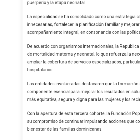
Atención
puerperio y la etapa neonatal.
En
República
La especialidad se ha consolidado como una estrategia cla
Dominicana
innecesarias, fortalecer la planificación familiar y mejor
acompañamiento integral, en consonancia con las polític
De acuerdo con organismos internacionales, la Repúblic
de mortalidad materna y neonatal, lo que refuerza la nec
ampliar la cobertura de servicios especializados, particul
hospitalarios.
Las entidades involucradas destacaron que la formación
componente esencial para mejorar los resultados en salud
más equitativa, segura y digna para las mujeres y los reci
Con la apertura de esta tercera cohorte, la Fundación Popu
su compromiso de continuar impulsando acciones que contr
bienestar de las familias dominicanas.