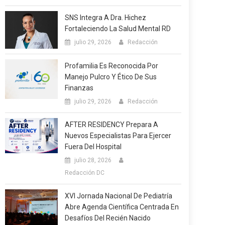
SNS Integra A Dra. Hichez
Fortaleciendo La Salud Mental RD
julio 29, 2026
Redacción
Profamilia Es Reconocida Por
Manejo Pulcro Y Ético De Sus
Finanzas
julio 29, 2026
Redacción
AFTER RESIDENCY Prepara A
Nuevos Especialistas Para Ejercer
Fuera Del Hospital
julio 28, 2026
Redacción DC
XVI Jornada Nacional De Pediatría
Abre Agenda Científica Centrada En
Desafíos Del Recién Nacido