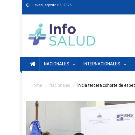
Skip
jueves, agosto 06, 2026
to
content
NACIONALES
INTERNACIONALES
Home
Nacionales
Inicia tercera cohorte de esp