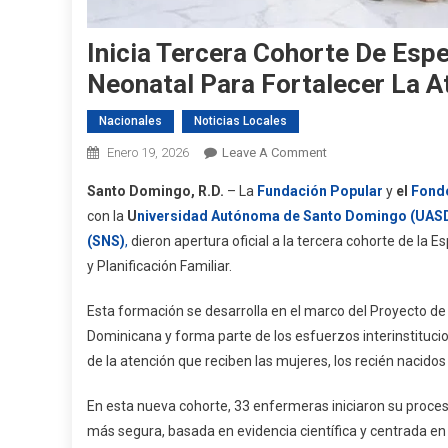
Inicia Tercera Cohorte De Esp
Neonatal Para Fortalecer La A
Nacionales
Noticias Locales
On
Enero 19, 2026
Leave A Comment
Inicia
Santo Domingo, R.D.
– La
Fundación Popular
y
el
Fondo
Tercera
con la
U
niversidad Autónoma de Santo Domingo (UAS
Cohorte
(SNS)
,
dieron apertura oficial a la tercera cohorte de la
De
y Planificación Familiar.
Especialidad
En
Esta formación se desarrolla en el marco del Proyecto de
Enfermería
Dominicana y forma parte de los esfuerzos interinstitucio
Materno-
Neonatal
de la atención que reciben las mujeres, los recién nacidos 
Para
Fortalecer
En esta nueva cohorte, 33 enfermeras iniciaron su proceso
La
más segura, basada en evidencia científica y centrada en