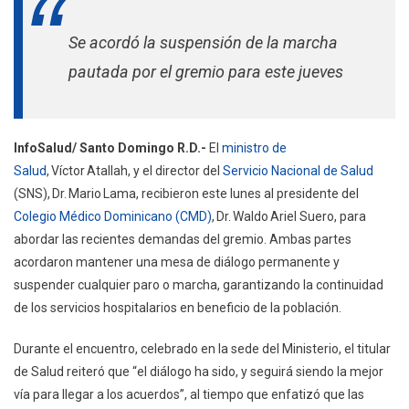
Y
Se acordó la suspensión de la marcha
Colegio
Médico
pautada por el gremio para este jueves
Ratifican
Mesa
De
Diálogo
InfoSalud/ Santo Domingo R.D.-
El
ministro de
Para
Salud
, Víctor Atallah, y el director del
Servicio Nacional de Salud
Revisar
(SNS), Dr. Mario Lama, recibieron este lunes al presidente del
Demandas
Colegio Médico Dominicano (CMD)
, Dr. Waldo Ariel Suero, para
Del
abordar las recientes demandas del gremio. Ambas partes
Gremio
acordaron mantener una mesa de diálogo permanente y
suspender cualquier paro o marcha, garantizando la continuidad
de los servicios hospitalarios en beneficio de la población.
Durante el encuentro, celebrado en la sede del Ministerio, el titular
de Salud reiteró que “el diálogo ha sido, y seguirá siendo la mejor
vía para llegar a los acuerdos”, al tiempo que enfatizó que las