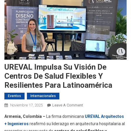
UREVAL Impulsa Su Visión De
Centros De Salud Flexibles Y
Resilientes Para Latinoamérica
Eventos
Internacionales
On
Noviembre 17, 2025
Leave A Comment
UREVAL
Armenia, Colombia –
La firma dominicana
UREVAL Arquitectos
Impulsa
+ Ingenieros
reafirmó su liderazgo en arquitectura hospitalaria al
Su