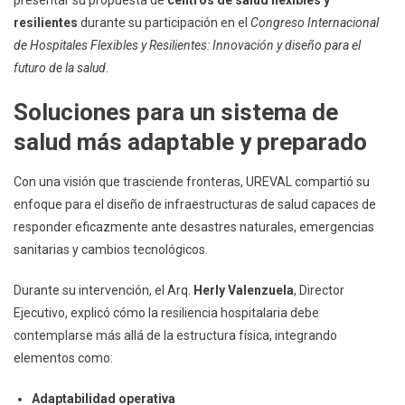
presentar su propuesta de
centros de salud flexibles y
Visión
resilientes
durante su participación en el
Congreso Internacional
De
Centros
de Hospitales Flexibles y Resilientes: Innovación y diseño para el
De
futuro de la salud
.
Salud
Soluciones para un sistema de
Flexibles
Y
salud más adaptable y preparado
Resilientes
Para
Con una visión que trasciende fronteras, UREVAL compartió su
Latinoamérica
enfoque para el diseño de infraestructuras de salud capaces de
responder eficazmente ante desastres naturales, emergencias
sanitarias y cambios tecnológicos.
Durante su intervención, el Arq.
Herly Valenzuela
, Director
Ejecutivo, explicó cómo la resiliencia hospitalaria debe
contemplarse más allá de la estructura física, integrando
elementos como:
Adaptabilidad operativa