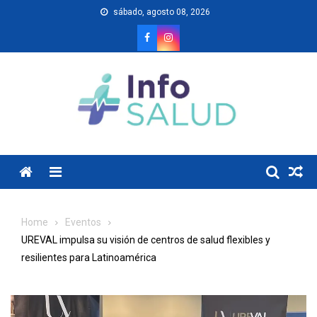
Skip
sábado, agosto 08, 2026
to
content
Menu
Home
Eventos
UREVAL impulsa su visión de centros de salud flexibles y
resilientes para Latinoamérica