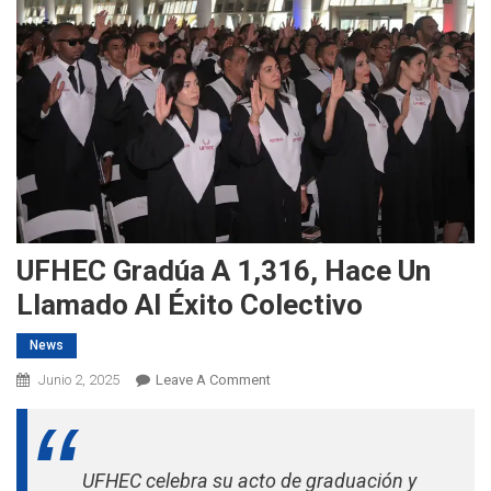
UFHEC Gradúa A 1,316, Hace Un
Llamado Al Éxito Colectivo
News
On
Junio 2, 2025
Leave A Comment
UFHEC
Gradúa
A
UFHEC celebra su acto de graduación y
1,316,