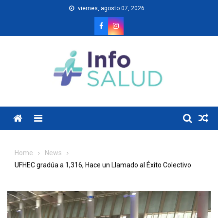
Skip
viernes, agosto 07, 2026
to
content
Menu
Home
News
UFHEC gradúa a 1,316, Hace un Llamado al Éxito Colectivo