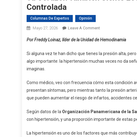
Controlada
Columnas De Expertos
Opinión
On
Mayo 27, 2026
Leave A Comment
Tu
Por Freddy Loinaz, líder de la Unidad de Hemodinamia
Corazón
También
Si alguna vez te han dicho que tienes la presión alta, per
Siente
algo importante: la hipertensión muchas veces no da seña
Los
imaginas.
Efectos
De
Como médico, veo con frecuencia cómo esta condición a
Una
presentan síntomas, pero mientras tanto la presión arteri
Hipertensión
que pueden aumentar el riesgo de infartos, accidentes c
No
Controlada
Según datos de la
Organización Panamericana de la Sa
con hipertensión, y una proporción importante de estas 
La hipertensión es uno de los factores que más contribu