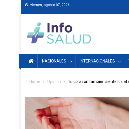
Skip
viernes, agosto 07, 2026
to
content
NACIONALES
INTERNACIONALES
Home
Opinión
Tu corazón también siente los ef