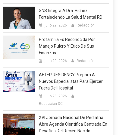
SNS Integra A Dra. Hichez
Fortaleciendo La Salud Mental RD
julio 29, 2026
Redacción
Profamilia Es Reconocida Por
Manejo Pulcro Y Ético De Sus
Finanzas
julio 29, 2026
Redacción
AFTER RESIDENCY Prepara A
Nuevos Especialistas Para Ejercer
Fuera Del Hospital
julio 28, 2026
Redacción DC
XVI Jornada Nacional De Pediatría
Abre Agenda Científica Centrada En
Desafíos Del Recién Nacido