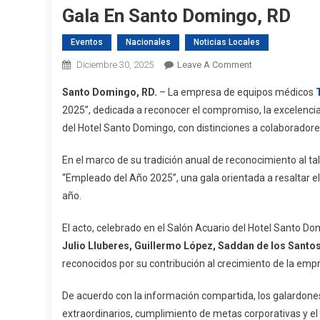
Gala En Santo Domingo, RD
Eventos
Nacionales
Noticias Locales
On
Diciembre 30, 2025
Leave A Comment
Tecnomed
Santo Domingo, RD.
– La empresa de equipos médicos
Caribbean
2025”, dedicada a reconocer el compromiso, la excelencia y
Premia
del Hotel Santo Domingo, con distinciones a colaboradores
A
Sus
En el marco de su tradición anual de reconocimiento al
“Empleados
“Empleado del Año 2025”, una gala orientada a resaltar e
Del
año.
Año
2025”
El acto, celebrado en el Salón Acuario del Hotel Santo Do
En
Gala
Julio Lluberes, Guillermo López, Saddan de los Santos
En
reconocidos por su contribución al crecimiento de la emp
Santo
Domingo,
De acuerdo con la información compartida, los galardon
RD
extraordinarios, cumplimiento de metas corporativas y el a