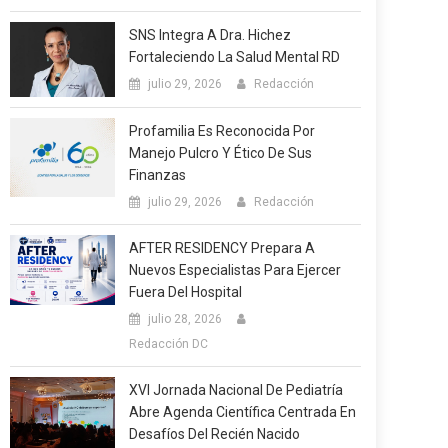
SNS Integra A Dra. Hichez
Fortaleciendo La Salud Mental RD
julio 29, 2026
Redacción
Profamilia Es Reconocida Por
Manejo Pulcro Y Ético De Sus
Finanzas
julio 29, 2026
Redacción
AFTER RESIDENCY Prepara A
Nuevos Especialistas Para Ejercer
Fuera Del Hospital
julio 28, 2026
Redacción DC
XVI Jornada Nacional De Pediatría
Abre Agenda Científica Centrada En
Desafíos Del Recién Nacido