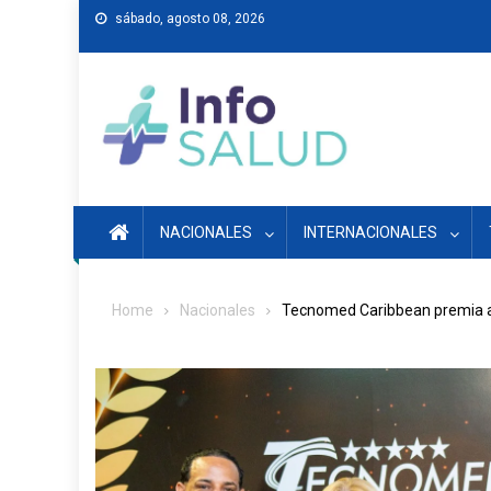
Skip
sábado, agosto 08, 2026
to
content
NACIONALES
INTERNACIONALES
Home
Nacionales
Tecnomed Caribbean premia a