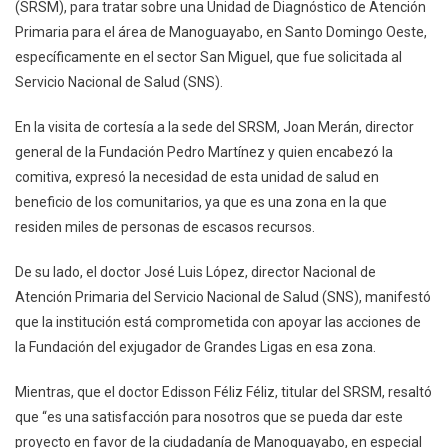
(SRSM), para tratar sobre una Unidad de Diagnóstico de Atención
De
Primaria para el área de Manoguayabo, en Santo Domingo Oeste,
Fundación
Pedro
específicamente en el sector San Miguel, que fue solicitada al
Martínez
Servicio Nacional de Salud (SNS).
Para
Unidad
En la visita de cortesía a la sede del SRSM, Joan Merán, director
Diagnóstica
general de la Fundación Pedro Martínez y quien encabezó la
En
comitiva, expresó la necesidad de esta unidad de salud en
Manoguayabo
beneficio de los comunitarios, ya que es una zona en la que
residen miles de personas de escasos recursos.
De su lado, el doctor José Luis López, director Nacional de
Atención Primaria del Servicio Nacional de Salud (SNS), manifestó
que la institución está comprometida con apoyar las acciones de
la Fundación del exjugador de Grandes Ligas en esa zona.
Mientras, que el doctor Edisson Féliz Féliz, titular del SRSM, resaltó
que “es una satisfacción para nosotros que se pueda dar este
proyecto en favor de la ciudadanía de Manoguayabo, en especial