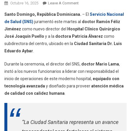
On
Octubre 16, 2025
Leave A Comment
SNS
Santo Domingo, República Dominicana.
– El
Servicio Nacional
Juramenta
de Salud (SNS)
juramentó este martes al
doctor Ramón Féliz
Nuevas
Jiménez
como nuevo director del
Hospital Clínico Quirúrgico
Autoridades
José Joaquín Puello
y a la
doctora Patricia Álvarez
como
Del
Hospital
subdirectora del centro, ubicado en la
Ciudad Sanitaria Dr. Luis
José
Eduardo Aybar
.
Joaquín
Puello
Durante la ceremonia, el director del SNS,
doctor Mario Lama
,
En
instó a los nuevos funcionarios a liderar con responsabilidad el
La
inicio de operaciones de este moderno hospital,
equipado con
Ciudad
tecnología avanzada
y diseñado para proveer
atención médica
Sanitaria
de calidad con calidez humana
.
Dr.
Luis
Eduardo
Aybar
“La Ciudad Sanitaria representa un avance