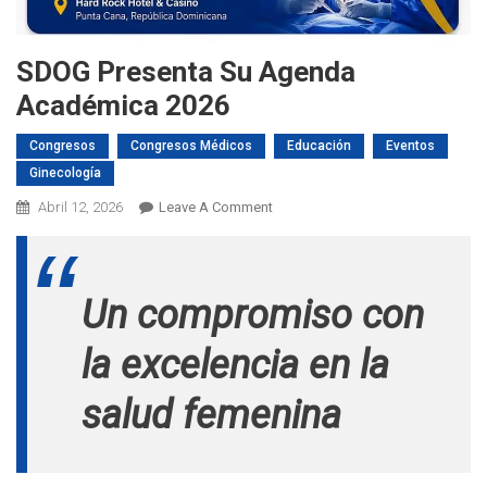
SDOG Presenta Su Agenda
Académica 2026
Congresos
Congresos Médicos
Educación
Eventos
Ginecología
On
Abril 12, 2026
Leave A Comment
SDOG
Presenta
Su
Un compromiso co
n
Agenda
Académica
la excelencia en la
2026
salud femenina