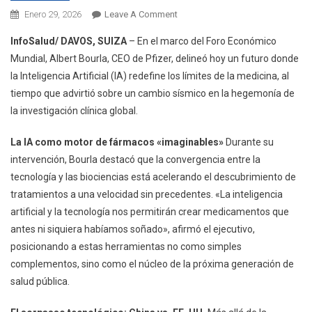
On
Enero 29, 2026
Leave A Comment
Pfizer
InfoSalud/ DAVOS, SUIZA
– En el marco del Foro Económico
Vaticina
Mundial, Albert Bourla, CEO de Pfizer, delineó hoy un futuro donde
Una
la Inteligencia Artificial (IA) redefine los límites de la medicina, al
Revolución
tiempo que advirtió sobre un cambio sísmico en la hegemonía de
Médica
Gracias
la investigación clínica global.
A
La IA como motor de fármacos «imaginables»
La
Durante su
IA
intervención, Bourla destacó que la convergencia entre la
Y
tecnología y las biociencias está acelerando el descubrimiento de
Advierte
tratamientos a una velocidad sin precedentes. «La inteligencia
Sobre
artificial y la tecnología nos permitirán crear medicamentos que
El
antes ni siquiera habíamos soñado», afirmó el ejecutivo,
Inminente
posicionando a estas herramientas no como simples
Liderazgo
complementos, sino como el núcleo de la próxima generación de
De
salud pública.
China
En