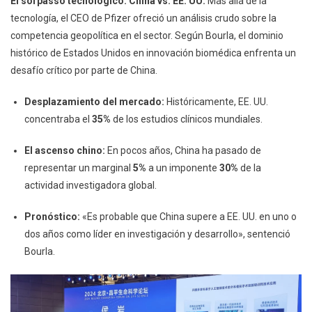
El sorpasso tecnológico: China vs. EE. UU.
Más allá de la
Biomedicina
tecnología, el CEO de Pfizer ofreció un análisis crudo sobre la
competencia geopolítica en el sector. Según Bourla, el dominio
histórico de Estados Unidos en innovación biomédica enfrenta un
desafío crítico por parte de China.
Desplazamiento del mercado:
Históricamente, EE. UU.
concentraba el
35%
de los estudios clínicos mundiales.
El ascenso chino:
En pocos años, China ha pasado de
representar un marginal
5%
a un imponente
30%
de la
actividad investigadora global.
Pronóstico:
«Es probable que China supere a EE. UU. en uno o
dos años como líder en investigación y desarrollo», sentenció
Bourla.