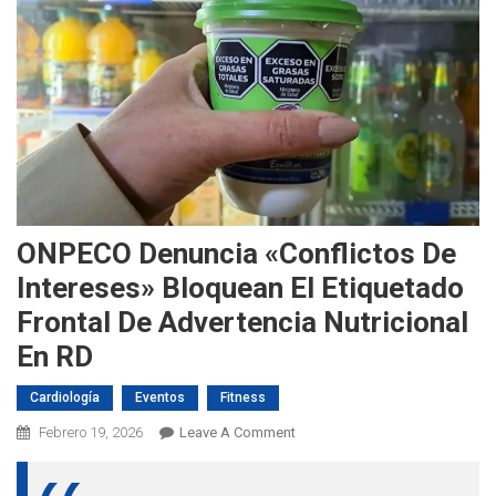
ONPECO Denuncia «conflictos De
Intereses» Bloquean El Etiquetado
Frontal De Advertencia Nutricional
En RD
Cardiología
Eventos
Fitness
On
Febrero 19, 2026
Leave A Comment
ONPECO
Denuncia