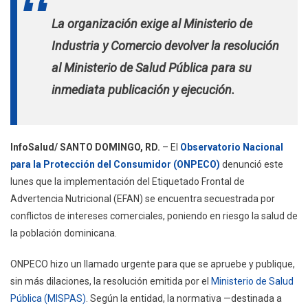
«conflictos
La organización exige al Ministerio de
De
Intereses»
Industria y Comercio devolver la resolución
Bloquean
al Ministerio de Salud Pública para su
El
Etiquetado
inmediata publicación y ejecución.
Frontal
De
Advertencia
InfoSalud/ SANTO DOMINGO, RD.
– El
Observatorio Nacional
Nutricional
para la Protección del Consumidor (ONPECO)
denunció este
En
lunes que la implementación del Etiquetado Frontal de
RD
Advertencia Nutricional (EFAN) se encuentra secuestrada por
conflictos de intereses comerciales, poniendo en riesgo la salud de
la población dominicana.
ONPECO hizo un llamado urgente para que se apruebe y publique,
sin más dilaciones, la resolución emitida por el
Ministerio de Salud
Pública (MISPAS)
. Según la entidad, la normativa —destinada a