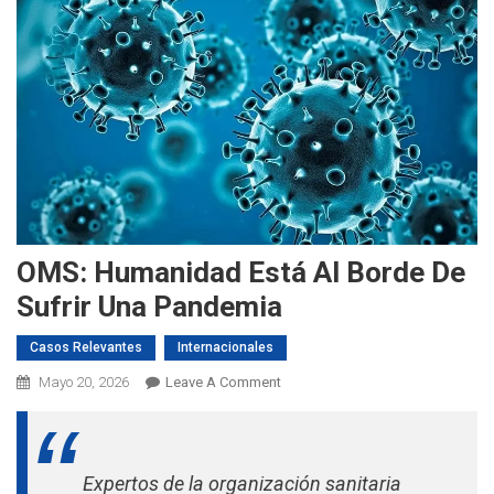
OMS: Humanidad Está Al Borde De
Sufrir Una Pandemia
Casos Relevantes
Internacionales
On
Mayo 20, 2026
Leave A Comment
OMS:
Humanidad
Está
Expertos de la organización sanitaria
Al