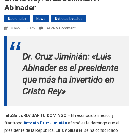
Abinader
Nacionales
News
Noticias Locales
On
Mayo 11, 2026
Leave A Comment
Ningún
Mandatario
Hizo
Dr. Cruz Jiminián: «Luis
Tanto
Por
Abinader es el presidente
Cristo
Rey:
que más ha invertido en
Cruz
Cristo Rey»
Jiminián
A
Abinader
InfoSaludRD/ SANTO DOMINGO
– El reconocido médico y
filántropo
Antonio Cruz Jiminián
afirmó este domingo que el
presidente de la República,
Luis Abinader
, se ha consolidado