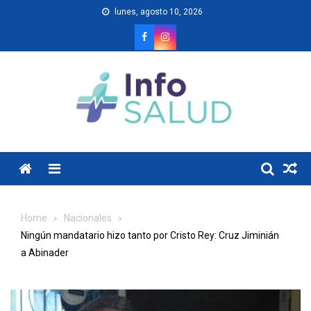
Skip
lunes, agosto 10, 2026
to
content
Menu
Home
Nacionales
Ningún mandatario hizo tanto por Cristo Rey: Cruz Jiminián
a Abinader