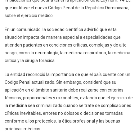
implicaciones que podría tener la aplicación de la Ley núm. 74-25,
Del
que instituye el nuevo Código Penal de la República Dominicana,
CMD
Y
sobre el ejercicio médico.
Piden
En un comunicado, la sociedad científica advirtió que esta
Seguridad
Jurídica
situación impacta de manera especial a especialidades que
Para
atienden pacientes en condiciones críticas, complejas y de alto
Médicos
riesgo, como la neumología, la medicina respiratoria, la medicina
crítica y la cirugía torácica.
La entidad reconoció la importancia de que el país cuente con un
Código Penal actualizado. Sin embargo, consideró que su
aplicación en el ámbito sanitario debe realizarse con criterios
técnicos, proporcionales y razonables, evitando que el ejercicio de
la medicina sea criminalizado cuando se trate de complicaciones
clínicas inevitables, errores no dolosos o decisiones tomadas
conforme a los protocolos, la ética profesional y las buenas
prácticas médicas.