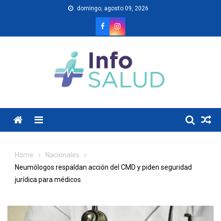
Skip
domingo, agosto 09, 2026
to
content
Menu
Home
Nacionales
Neumólogos respaldan acción del CMD y piden seguridad
jurídica para médicos