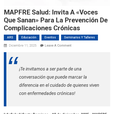
MAPFRE Salud: Invita A «Voces
Que Sanan» Para La Prevención De
Complicaciones Crónicas
ARS
Educación
Eventos
Seminarios Y Talleres
On
Diciembre 11, 2025
Leave A Comment
MAPFRE
Salud:
Invita
¡Te invitamos a ser parte de una
A
«Voces
conversación que puede marcar la
Que
diferencia en el cuidado de quienes viven
Sanan»
Para
con enfermedades crónicas!
La
Prevención
De