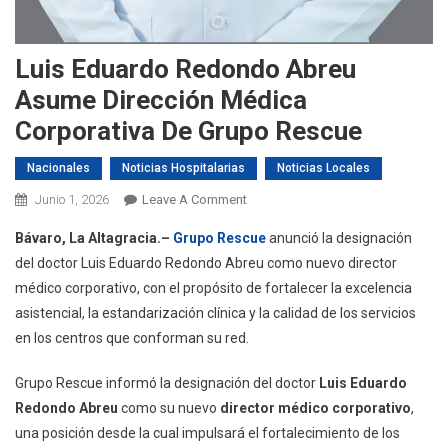
Luis Eduardo Redondo Abreu
Asume Dirección Médica
Corporativa De Grupo Rescue
Nacionales
Noticias Hospitalarias
Noticias Locales
On
Junio 1, 2026
Leave A Comment
Luis
Bávaro, La Altagracia.–
Grupo Rescue
anunció la designación
Eduardo
del doctor Luis Eduardo Redondo Abreu como nuevo director
Redondo
médico corporativo, con el propósito de fortalecer la excelencia
Abreu
asistencial, la estandarización clínica y la calidad de los servicios
Asume
Dirección
en los centros que conforman su red.
Médica
Grupo Rescue informó la designación del doctor
Corporativa
Luis Eduardo
De
Redondo Abreu
como su nuevo
director médico corporativo
,
Grupo
una posición desde la cual impulsará el fortalecimiento de los