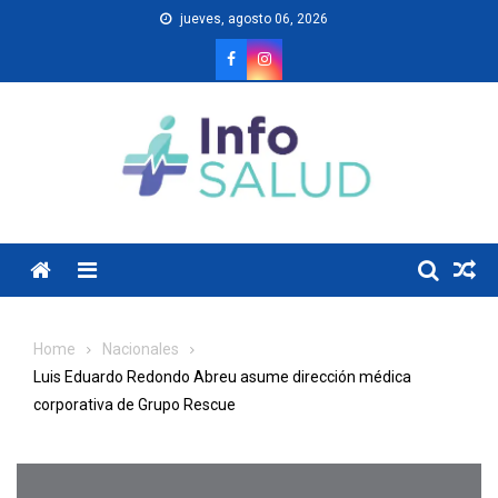
Skip
jueves, agosto 06, 2026
to
content
Menu
Home
Nacionales
Luis Eduardo Redondo Abreu asume dirección médica
corporativa de Grupo Rescue