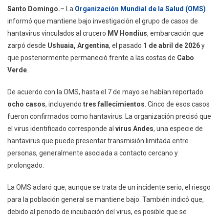
OMS
Santo Domingo.–
La
Organización Mundial de la Salud (OMS)
Mantiene
informó que mantiene bajo investigación el grupo de casos de
Investigación
hantavirus vinculados al crucero
MV Hondius
, embarcación que
Sobre
zarpó desde
Ushuaia, Argentina
, el pasado
1 de abril de 2026
y
Casos
De
que posteriormente permaneció frente a las costas de
Cabo
Hantavirus
Verde
.
Vinculados
Al
De acuerdo con la OMS, hasta el 7 de mayo se habían reportado
Crucero
ocho casos
, incluyendo
tres fallecimientos
. Cinco de esos casos
MV
fueron confirmados como hantavirus. La organización precisó que
Hondius
el virus identificado corresponde al
virus Andes
, una especie de
hantavirus que puede presentar transmisión limitada entre
personas, generalmente asociada a contacto cercano y
prolongado.
La OMS aclaró que, aunque se trata de un incidente serio, el riesgo
para la población general se mantiene bajo. También indicó que,
debido al periodo de incubación del virus, es posible que se