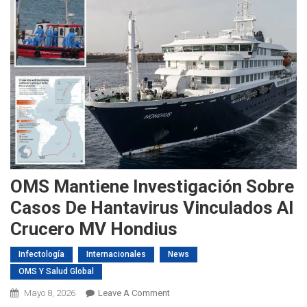
OMS Mantiene Investigación Sobre
Casos De Hantavirus Vinculados Al
Crucero MV Hondius
Infectología
Internacionales
News
OMS Y Salud Global
On
Mayo 8, 2026
Leave A Comment