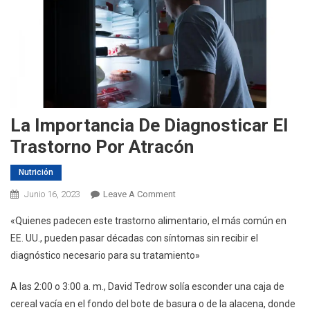
La Importancia De Diagnosticar El
Trastorno Por Atracón
Nutrición
On
Junio 16, 2023
Leave A Comment
La
«Quienes padecen este trastorno alimentario, el más común en
Importancia
EE. UU., pueden pasar décadas con síntomas sin recibir el
De
diagnóstico necesario para su tratamiento»
Diagnosticar
El
A las 2:00 o 3:00 a. m., David Tedrow solía esconder una caja de
Trastorno
cereal vacía en el fondo del bote de basura o de la alacena, donde
Por