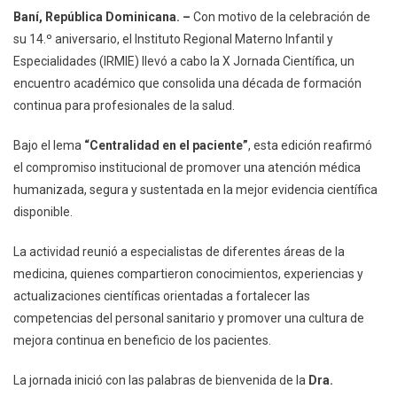
IRMIE
Baní, República Dominicana. –
Con motivo de la celebración de
Celebra
su 14.º aniversario, el Instituto Regional Materno Infantil y
X
Especialidades (IRMIE) llevó a cabo la X Jornada Científica, un
Jornada
encuentro académico que consolida una década de formación
Científica
Enfocada
continua para profesionales de la salud.
En
Bajo el lema
“Centralidad en el paciente”
La
, esta edición reafirmó
Centralidad
el compromiso institucional de promover una atención médica
Del
humanizada, segura y sustentada en la mejor evidencia científica
Paciente
disponible.
La actividad reunió a especialistas de diferentes áreas de la
medicina, quienes compartieron conocimientos, experiencias y
actualizaciones científicas orientadas a fortalecer las
competencias del personal sanitario y promover una cultura de
mejora continua en beneficio de los pacientes.
La jornada inició con las palabras de bienvenida de la
Dra.