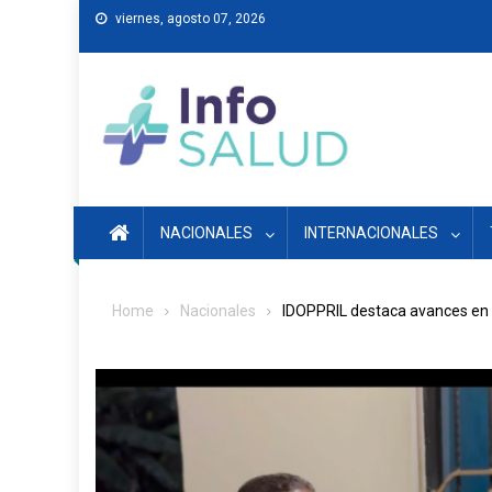
Skip
viernes, agosto 07, 2026
to
content
NACIONALES
INTERNACIONALES
Home
Nacionales
IDOPPRIL destaca avances en a