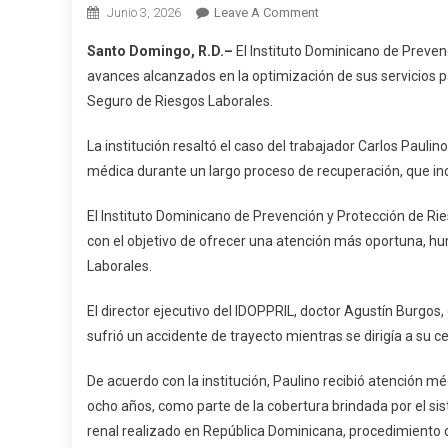
On
Junio 3, 2026
Leave A Comment
IDOPPRIL
Santo Domingo, R.D.–
El Instituto Dominicano de Preven
Destaca
avances alcanzados en la optimización de sus servicios pa
Avances
Seguro de Riesgos Laborales.
En
Atención
La institución resaltó el caso del trabajador Carlos Paulin
A
médica durante un largo proceso de recuperación, que incl
Trabajadores
Afiliados
El Instituto Dominicano de Prevención y Protección de Ri
Al
con el objetivo de ofrecer una atención más oportuna, hu
SRL
Laborales.
El director ejecutivo del IDOPPRIL, doctor Agustín Burgos
sufrió un accidente de trayecto mientras se dirigía a su c
De acuerdo con la institución, Paulino recibió atención m
ocho años, como parte de la cobertura brindada por el sis
renal realizado en República Dominicana, procedimiento 