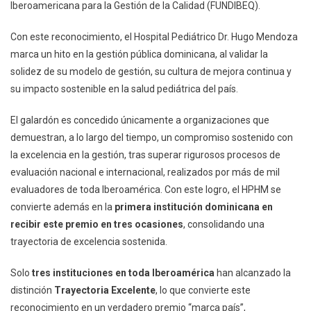
Del
Iberoamericana para la Gestión de la Calidad (FUNDIBEQ).
Premio
Iberoamericano
Con este reconocimiento, el Hospital Pediátrico Dr. Hugo Mendoza
De
marca un hito en la gestión pública dominicana, al validar la
La
solidez de su modelo de gestión, su cultura de mejora continua y
Calidad
su impacto sostenible en la salud pediátrica del país.
El galardón es concedido únicamente a organizaciones que
demuestran, a lo largo del tiempo, un compromiso sostenido con
la excelencia en la gestión, tras superar rigurosos procesos de
evaluación nacional e internacional, realizados por más de mil
evaluadores de toda Iberoamérica. Con este logro, el HPHM se
convierte además en la
primera institución dominicana en
recibir este premio en tres ocasiones
, consolidando una
trayectoria de excelencia sostenida.
Solo
tres instituciones en toda Iberoamérica
han alcanzado la
distinción
Trayectoria Excelente
, lo que convierte este
reconocimiento en un verdadero premio “marca país”,