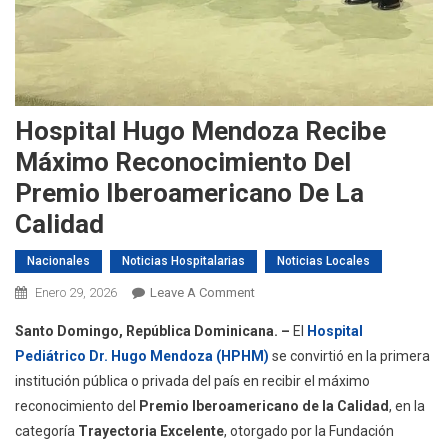
Hospital Hugo Mendoza Recibe
Máximo Reconocimiento Del
Premio Iberoamericano De La
Calidad
Nacionales
Noticias Hospitalarias
Noticias Locales
On
Enero 29, 2026
Leave A Comment
Hospital
Santo Domingo, República Dominicana. –
El
Hospital
Hugo
Pediátrico Dr. Hugo Mendoza (HPHM)
se convirtió en la primera
Mendoza
institución pública o privada del país en recibir el máximo
Recibe
reconocimiento del
Premio Iberoamericano de la Calidad
, en la
Máximo
Reconocimiento
categoría
Trayectoria Excelente
, otorgado por la Fundación