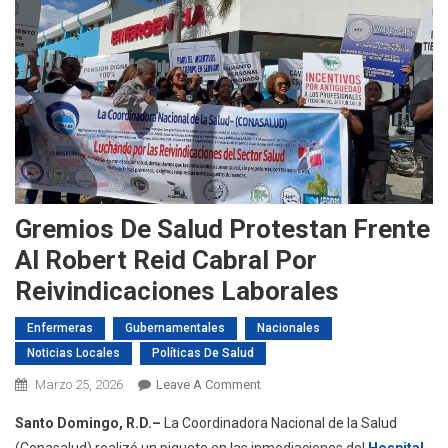
Gremios De Salud Protestan Frente
Al Robert Reid Cabral Por
Reivindicaciones Laborales
Enfermeras
Gubernamentales
Nacionales
Noticias Locales
Políticas De Salud
On
Marzo 25, 2026
Leave A Comment
Gremios
Santo Domingo, R.D.–
La Coordinadora Nacional de la Salud
De