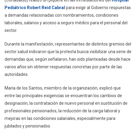
(Conasalud) realizó un piquete en las inmediaciones del
Hospital
Salud
Pediátrico Robert Reid Cabral
para exigir al Gobierno respuestas
Protestan
a demandas relacionadas con nombramientos, condiciones
Frente
Al
laborales, salarios y acceso a seguro médico para el personal del
Robert
sector.
Reid
Cabral
Durante la manifestación, representantes de distintos gremios del
Por
sector salud indicaron que la protesta busca visibilizar una serie de
Reivindicaciones
demandas que, según señalaron, han sido planteadas desde hace
Laborales
varios años sin obtener respuestas concretas por parte de las
autoridades.
María de los Santos, miembro de la organización, explicó que
entre las principales exigencias se encuentran los cambios de
designación, la contratación de nuevo personal en sustitución de
profesionales pensionados, la reducción de la carga laboral y
mejoras en las condiciones salariales, especialmente para
jubilados y pensionados.