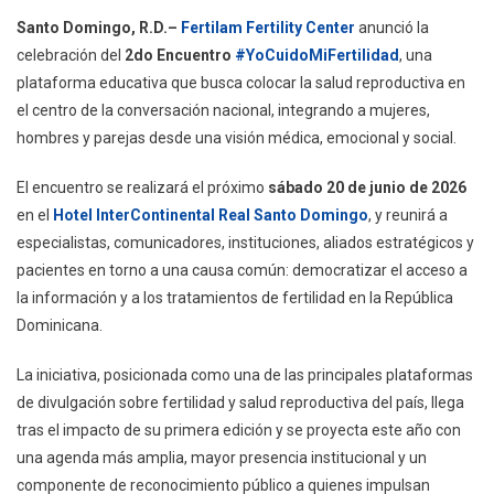
Fertilam
Santo Domingo, R.D.–
Fertilam Fertility Center
anunció la
Anuncia
celebración del
2do Encuentro
#YoCuidoMiFertilidad
, una
El
plataforma educativa que busca colocar la salud reproductiva en
2do
el centro de la conversación nacional, integrando a mujeres,
Encuentro
#YoCuidoMiFertilidad
hombres y parejas desde una visión médica, emocional y social.
Para
El encuentro se realizará el próximo
sábado 20 de junio de 2026
Promover
La
en el
Hotel InterContinental Real Santo Domingo
, y reunirá a
Salud
especialistas, comunicadores, instituciones, aliados estratégicos y
Reproductiva
pacientes en torno a una causa común: democratizar el acceso a
En
la información y a los tratamientos de fertilidad en la República
RD
Dominicana.
La iniciativa, posicionada como una de las principales plataformas
de divulgación sobre fertilidad y salud reproductiva del país, llega
tras el impacto de su primera edición y se proyecta este año con
una agenda más amplia, mayor presencia institucional y un
componente de reconocimiento público a quienes impulsan