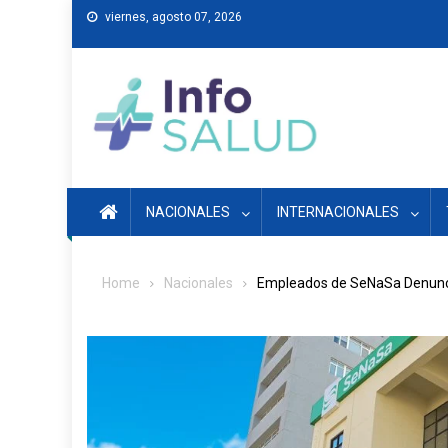
Skip
viernes, agosto 07, 2026
to
content
NACIONALES
INTERNACIONALES
Home
Nacionales
Empleados de SeNaSa Denuncian