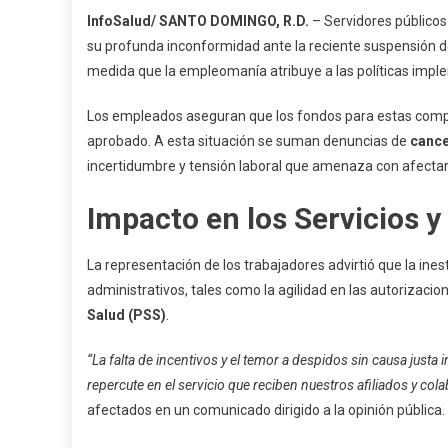
Empleados
InfoSalud/ SANTO DOMINGO, R.D.
– Servidores públicos
De
su profunda inconformidad ante la reciente suspensión d
SeNaSa
medida que la empleomanía atribuye a las políticas imple
Denuncian
Suspensión
Los empleados aseguran que los fondos para estas com
De
aprobado. A esta situación se suman denuncias de
cance
Bonificaciones
incertidumbre y tensión laboral que amenaza con afectar l
Y
Alertan
Impacto en los Servicios 
Sobre
Estabilidad
Institucional
La representación de los trabajadores advirtió que la inest
administrativos, tales como la agilidad en las autorizacio
Salud (PSS)
.
“La falta de incentivos y el temor a despidos sin causa justa
repercute en el servicio que reciben nuestros afiliados y col
afectados en un comunicado dirigido a la opinión pública.