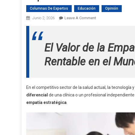
Columnas De Expertos
Educación
Opinión
On
Junio 2, 2026
Leave A Comment
Empatía:
El
Activo
El Valor de la Empa
Más
Rentable
Rentable en el Mun
En
Salud
En el competitivo sector de la salud actual, la tecnología
diferencial
de una clínica o un profesional independiente
empatía estratégica
.