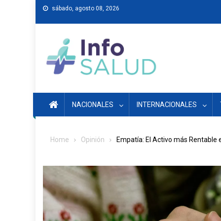
Skip
sábado, agosto 08, 2026
to
content
NACIONALES
INTERNACIONALES
Home
Opinión
Empatía: El Activo más Rentable 