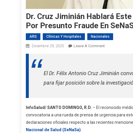
Dr. Cruz Jiminián Hablará Este
Por Presunto Fraude En SeNa
ARS
Clínicas Y Hospitales
Nacionales
On
Diciembre 29, 2025
Leave A Comment
Dr.
Cruz
Jiminián
El Dr. Félix Antonio Cruz Jiminián con
Hablará
Este
para fijar posición sobre la investiga
Lunes
Sobre
Investigación
Judicial
InfoSalud/ SANTO DOMINGO, R.D.
– El reconocido médic
Por
convocatoria a una rueda de prensa de urgencia para es
Presunto
declaraciones oficiales respecto a las recientes mencione
Fraude
Nacional de Salud (SeNaSa)
.