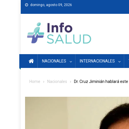
Skip
domingo, agosto 09, 2026
to
content
NACIONALES
INTERNACIONALES
Home
Nacionales
Dr. Cruz Jiminián hablará este