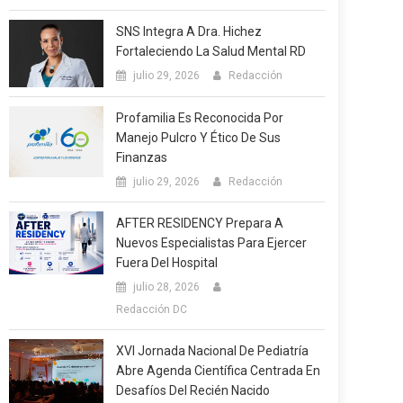
SNS Integra A Dra. Hichez
Fortaleciendo La Salud Mental RD
julio 29, 2026
Redacción
Profamilia Es Reconocida Por
Manejo Pulcro Y Ético De Sus
Finanzas
julio 29, 2026
Redacción
AFTER RESIDENCY Prepara A
Nuevos Especialistas Para Ejercer
Fuera Del Hospital
julio 28, 2026
Redacción DC
XVI Jornada Nacional De Pediatría
Abre Agenda Científica Centrada En
Desafíos Del Recién Nacido