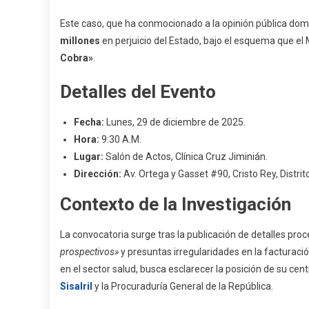
En
SeNaSa
Este caso, que ha conmocionado a la opinión pública dom
millones
en perjuicio del Estado, bajo el esquema que el
Cobra»
.
Detalles del Evento
Fecha:
Lunes, 29 de diciembre de 2025.
Hora:
9:30 A.M.
Lugar:
Salón de Actos, Clínica Cruz Jiminián.
Dirección:
Av. Ortega y Gasset #90, Cristo Rey, Distrit
Contexto de la Investigación
La convocatoria surge tras la publicación de detalles proc
prospectivos»
y presuntas irregularidades en la facturación
en el sector salud, busca esclarecer la posición de su cen
Sisalril
y la Procuraduría General de la República.