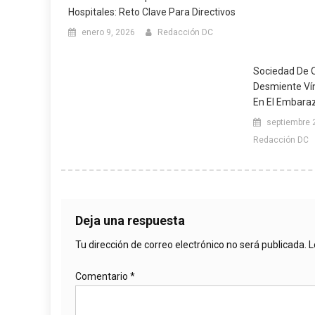
Hospitales: Reto Clave Para Directivos
enero 9, 2026
Redacción DC
Sociedad De O
Desmiente Ví
En El Embara
septiembre 
Redacción DC
Deja una respuesta
Tu dirección de correo electrónico no será publicada.
L
Comentario
*