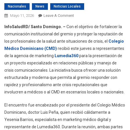
Nacionales
News
Noticias Locales
On
Mayo 11, 2026
Leave A Comment
CMD
InfoSaludRD/ Santo Domingo. –
Con el objetivo de fortalecer la
Recibe
comunicación institucional del gremio y proteger la reputación de
Propuesta
los profesionales de la salud ante situaciones de crisis, el
Colegio
Moderna
Médico Dominicano (CMD)
recibió este jueves a representantes
Para
Manejo
de la agencia de marketing
Lumedia360
para la presentación de
De
un proyecto especializado en relaciones públicas y manejo de
Crisis
crisis comunicacionales. La iniciativa busca ofrecer una solución
Reputacionales,
estructurada y moderna que permita al gremio responder con
Capacitación
rapidez y profesionalismo ante crisis reputacionales que
A
involucren a médicos o al CMD en escenarios locales o nacionales.
Médicos
Y
El encuentro fue encabezado por el presidente del Colegio Médico
Control
Dominicano, doctor Luis Peña, quien recibió cálidamente a
De
Yesenia Barrios, especialista en marketing médico digital y
Narrativa
representante de Lumedia360. Durante la reunión, ambas partes
Pública