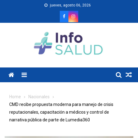
Skip
jueves, agosto 06, 2026
to
content
Menu
Home
Nacionales
CMD recibe propuesta moderna para manejo de crisis
reputacionales, capacitación a médicos y control de
narrativa pública de parte de Lumedia360