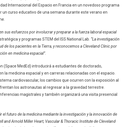
rsidad Internacional del Espacio en Francia en un novedoso programa
cer un curso educativo de una semana durante este verano en
ne.
 sus esfuerzos por involucrar y preparar a la fuerza laboral espacial
n estratégica y programas STEM del ISS National Lab.
“La investigación
d de los pacientes en la Tierra, y reconocemos a Cleveland Clinic por
ación en medicina espacial”.
on (Space MedEd) introducirá a estudiantes de doctorado,
n la medicina espacial y en carreras relacionadas con el espacio.
sistema cardiovascular, los cambios que ocurren con la exposición al
rentan los astronautas al regresar a la gravedad terrestre.
ferencias magistrales y también organizará una visita presencial
el futuro de la medicina mediante la investigación y la innovación de
ll and Arnold Miller Heart, Vascular & Thoracic Institute de Cleveland