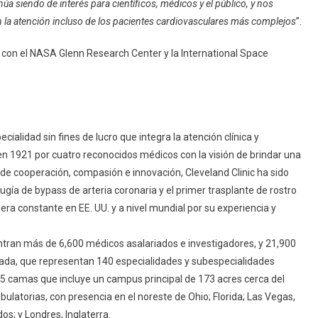
núa siendo de interés para científicos, médicos y el público, y nos
la atención incluso de los pacientes cardiovasculares más complejos
”.
con el NASA Glenn Research Center y la International Space
ialidad sin fines de lucro que integra la atención clínica y
 en 1921 por cuatro reconocidos médicos con la visión de brindar una
 de cooperación, compasión e innovación, Cleveland Clinic ha sido
ía de bypass de arteria coronaria y el primer trasplante de rostro
ra constante en EE. UU. y a nivel mundial por su experiencia y
tran más de 6,600 médicos asalariados e investigadores, y 21,900
ada, que representan 140 especialidades y subespecialidades
25 camas que incluye un campus principal de 173 acres cerca del
ulatorias, con presencia en el noreste de Ohio; Florida; Las Vegas,
s; y Londres, Inglaterra.