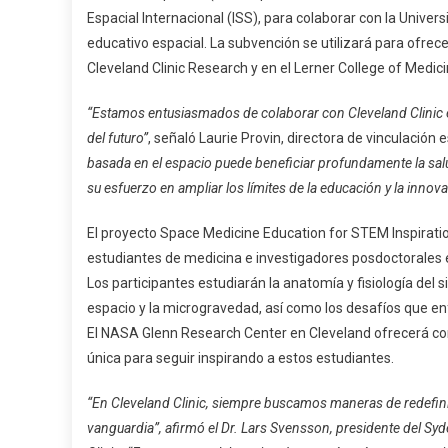
Espacial Internacional (ISS), para colaborar con la Unive
educativo espacial. La subvención se utilizará para ofre
Cleveland Clinic Research y en el Lerner College of Medici
“Estamos entusiasmados de colaborar con Cleveland Clinic en
del futuro”
, señaló Laurie Provin, directora de vinculació
basada en el espacio puede beneficiar profundamente la salu
su esfuerzo en ampliar los límites de la educación y la innov
El proyecto Space Medicine Education for STEM Inspirati
estudiantes de medicina e investigadores posdoctorales e
Los participantes estudiarán la anatomía y fisiología del 
espacio y la microgravedad, así como los desafíos que enf
El NASA Glenn Research Center en Cleveland ofrecerá con
única para seguir inspirando a estos estudiantes.
“En Cleveland Clinic, siempre buscamos maneras de redefinir 
vanguardia”, afirmó el Dr. Lars Svensson, presidente del Syde