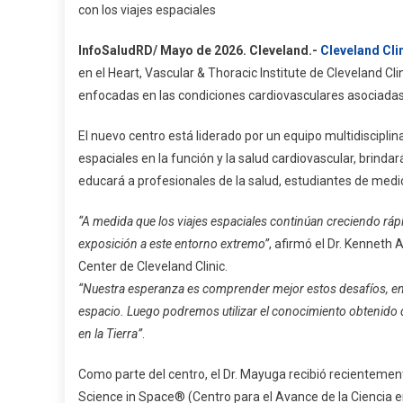
con los viajes espaciales
Establece
Centro
InfoSaludRD/ Mayo de 2026.
Cleveland.-
Cleveland Cli
De
en el Heart, Vascular & Thoracic Institute de Cleveland Clin
Salud
enfocadas en las condiciones cardiovasculares asociadas 
Espacial
El nuevo centro está liderado por un equipo multidisciplin
espaciales en la función y la salud cardiovascular, brinda
educará a profesionales de la salud, estudiantes de medici
“A medida que los viajes espaciales continúan creciendo ráp
exposición a este entorno extremo”
, afirmó el Dr. Kenneth 
Center de Cleveland Clinic.
“Nuestra esperanza es comprender mejor estos desafíos, enco
espacio. Luego podremos utilizar el conocimiento obtenido de
en la Tierra”
.
Como parte del centro, el Dr. Mayuga recibió recienteme
Science in Space® (Centro para el Avance de la Ciencia en 