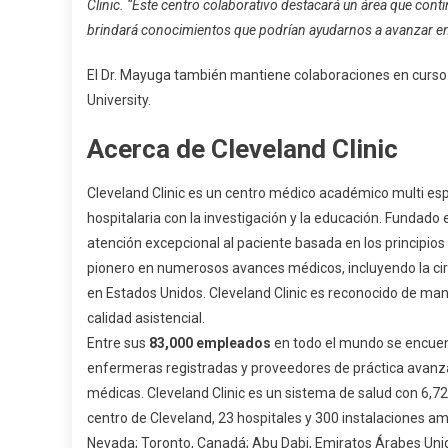
Clinic. “Este centro colaborativo destacará un área que conti
brindará conocimientos que podrían ayudarnos a avanzar en 
El Dr. Mayuga también mantiene colaboraciones en curso 
University.
Acerca de Cleveland Clinic
Cleveland Clinic es un centro médico académico multi espec
hospitalaria con la investigación y la educación. Fundado
atención excepcional al paciente basada en los principios
pionero en numerosos avances médicos, incluyendo la cirug
en Estados Unidos. Cleveland Clinic es reconocido de mane
calidad asistencial.
Entre sus
83,000 empleados
en todo el mundo se encuen
enfermeras registradas y proveedores de práctica avanz
médicas. Cleveland Clinic es un sistema de salud con 6,7
centro de Cleveland, 23 hospitales y 300 instalaciones amb
Nevada; Toronto, Canadá; Abu Dabi, Emiratos Árabes Unido