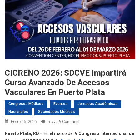
CICRENO 2026: SDCVE Impartirá
Curso Avanzado De Accesos
Vasculares En Puerto Plata
Congresos Médicos
Eventos
Jornadas Académicas
Nacionales
Sociedades Médicas
On
Enero 15, 2026
Leave A Comment
CICRENO
Puerto Plata, RD
– En el marco del
V Congreso Internacional de
2026: