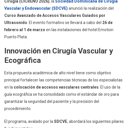
Cirugía (CICRENO 2026)
, la
Sociedad Dominicana de Cirugía
SDCVE
Vascular y Endovascular (SDCVE)
anunció la realización del
Impartirá
Curso Avanzado de Accesos Vasculares Guiados por
Curso
Avanzado
Ultrasonido
. El evento formativo se llevará a cabo del
26 de
De
febrero al 1 de marzo
en las instalaciones del hotel Emotion
Accesos
Puerto Plata.
Vasculares
En
Innovación en Cirugía Vascular y
Puerto
Ecográfica
Plata
Esta propuesta académica de alto nivel tiene como objetivo
principal fortalecer las competencias técnicas de los especialistas
en la
colocación de accesos vasculares centrales
. El uso de la
guía ecográfica se ha consolidado como el estándar de oro para
garantizar la seguridad del paciente y la precisión del
procedimiento.
El programa, avalado por la
SDCVE
, abordará los siguientes pilares