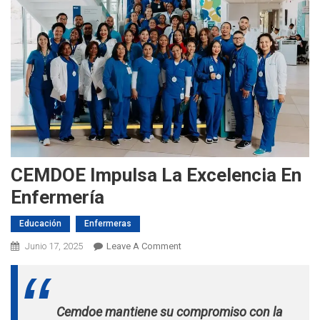
CEMDOE Impulsa La Excelencia En
Enfermería
Educación
Enfermeras
On
Junio 17, 2025
Leave A Comment
CEMDOE
Impulsa
La
Cemdoe mantiene su compromiso con la
Excelencia