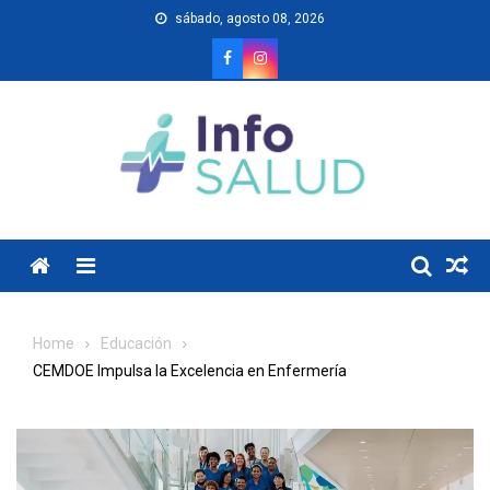
Skip
sábado, agosto 08, 2026
to
content
Menu
Home
Educación
CEMDOE Impulsa la Excelencia en Enfermería