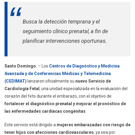
CEDIMAT
Lanza
Servicio
Busca la detección temprana y el
De
Cardiología
seguimiento clínico prenatal, a fin de
Fetal
planificar intervenciones oportunas.
Para
Fortalecer
El
Diagnóstico
Santo Domingo.
– Los
Centros de Diagnóstico y Medicina
Prenatal
Avanzada y de Conferencias Médicas y Telemedicina
En
(CEDIMAT)
lanzaron oficialmente su
nuevo Servicio de
El
Cardiología Fetal
, una unidad especializada en la evaluación del
País
corazón del feto durante el embarazo, con el objetivo de
fortalecer el diagnóstico prenatal y mejorar el pronóstico de
las enfermedades cardíacas congénitas
.
Este servicio está dirigido a
mujeres embarazadas con riesgo de
tener hijos con afecciones cardiovasculares
, ya sea por