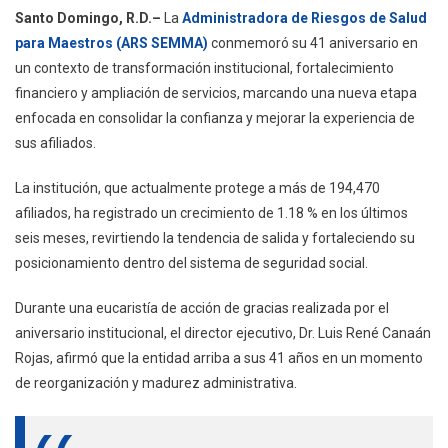
ARS
Santo Domingo, R.D.–
La
Administradora de Riesgos de Salud
SEMMA
para Maestros (ARS SEMMA)
conmemoró su 41 aniversario en
Cumple
un contexto de transformación institucional, fortalecimiento
41
financiero y ampliación de servicios, marcando una nueva etapa
Años
Con
enfocada en consolidar la confianza y mejorar la experiencia de
Crecimiento
sus afiliados.
En
Afiliación
La institución, que actualmente protege a más de 194,470
Y
afiliados, ha registrado un crecimiento de 1.18 % en los últimos
Ampliación
seis meses, revirtiendo la tendencia de salida y fortaleciendo su
De
posicionamiento dentro del sistema de seguridad social.
Coberturas
Durante una eucaristía de acción de gracias realizada por el
aniversario institucional, el director ejecutivo, Dr. Luis René Canaán
Rojas, afirmó que la entidad arriba a sus 41 años en un momento
de reorganización y madurez administrativa.